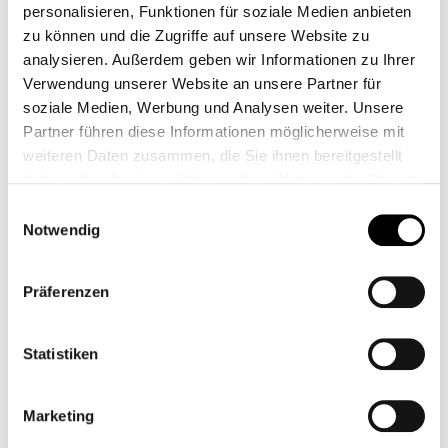
personalisieren, Funktionen für soziale Medien anbieten
zu können und die Zugriffe auf unsere Website zu
analysieren. Außerdem geben wir Informationen zu Ihrer
Verwendung unserer Website an unsere Partner für
soziale Medien, Werbung und Analysen weiter. Unsere
Partner führen diese Informationen möglicherweise mit
weiteren Daten zusammen, die Sie ihnen bereitgestellt
haben oder die sie im Rahmen Ihrer Nutzung der Dienste
€197.00*
gesammelt haben.
Einwilligungsauswahl
Prices incl. VAT plus shipping costs
Notwendig
Product Quantity: Enter the desired amount or us
Add to shopping cart
Präferenzen
Add to wishlist
Statistiken
item number:
211257350
Shop-number:
CB10688
Marketing