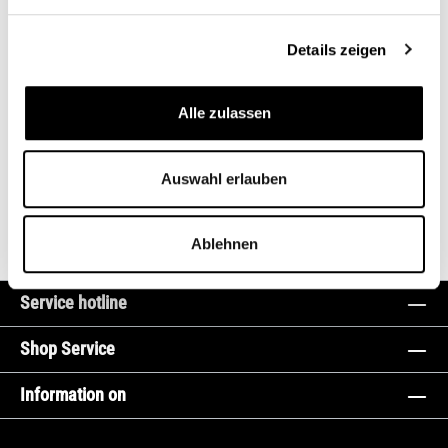
Description
Valve 8 pieces for original pistons . Necessary with our large
Details zeigen
valves in connection with the original pistons. This is not n…
More
Alle zulassen
Fits for
Article Questions
Auswahl erlauben
Ablehnen
Service hotline
Shop Service
Information on