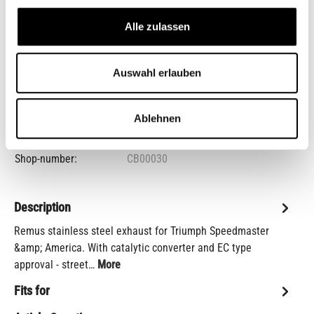
€1,550.00*
Alle zulassen
Prices incl. VAT plus shipping costs
Auswahl erlauben
Product Quantity: Enter the desired amount or us
Add to shopping cart
Ablehnen
Add to wishlist
item number:
7102915508L/R
Shop-number:
CB00030
Description
Remus stainless steel exhaust for Triumph Speedmaster
&amp; America. With catalytic converter and EC type
approval - street…
More
Fits for