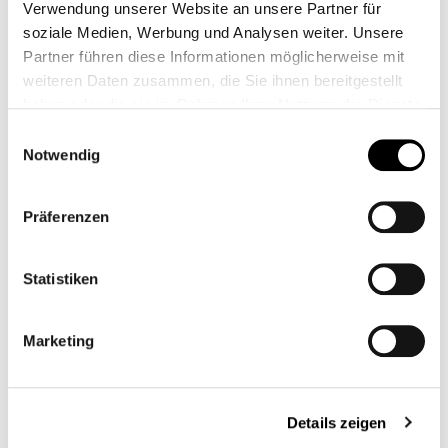
Verwendung unserer Website an unsere Partner für
soziale Medien, Werbung und Analysen weiter. Unsere
Partner führen diese Informationen möglicherweise mit
weiteren Daten zusammen, die Sie ihnen bereitgestellt
haben oder die sie im Rahmen Ihrer Nutzung der Dienste
gesammelt haben.
Einwilligungsauswahl
Notwendig
Präferenzen
Statistiken
Zubehörartikel
Marketing
Remus Racing DB-Killer Bobber
Colour:
silver
Details zeigen
€75.90*