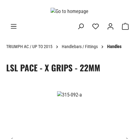
in content
TRIUMPH AC / UP TO 2015
Handlebars / Fittings
Handles
LSL PACE - X GRIPS - 22MM
Skip image gallery