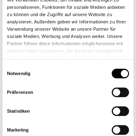
personalisieren, Funktionen für soziale Medien anbieten
Rizoma Grip Adapter R9T
zu können und die Zugriffe auf unsere Website zu
analysieren. Außerdem geben wir Informationen zu Ihrer
€46.00*
Verwendung unserer Website an unsere Partner für
soziale Medien, Werbung und Analysen weiter. Unsere
€39.95*
Partner führen diese Informationen möglicherweise mit
weiteren Daten zusammen, die Sie ihnen bereitgestellt
Prices incl. VAT plus shipping costs
haben oder die sie im Rahmen Ihrer Nutzung der Dienste
Select
Colour
gesammelt haben.
Einwilligungsauswahl
Notwendig
Reset selection
Präferenzen
Add to wishlist
Statistiken
item number:
315-092
Shop-number:
CB11388M
Marketing