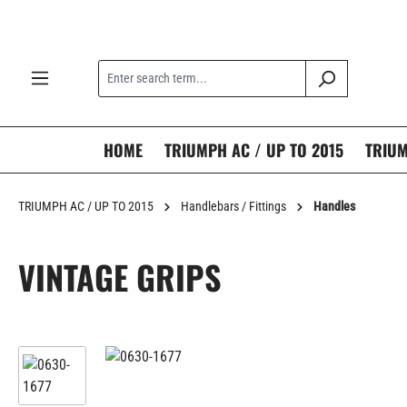
search
Skip to main navigation
HOME
TRIUMPH AC / UP TO 2015
TRIUM
TRIUMPH AC / UP TO 2015
Handlebars / Fittings
Handles
VINTAGE GRIPS
Skip image gallery