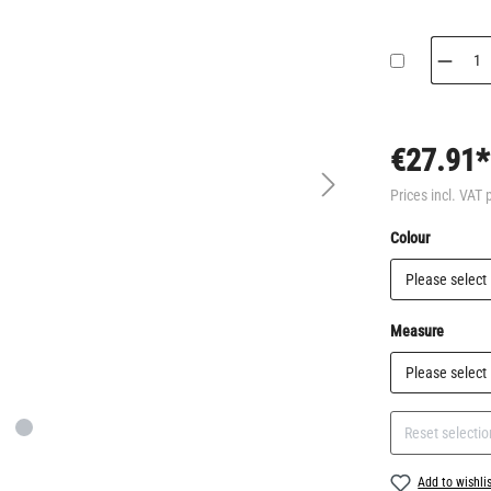
€27.91*
Prices incl. VAT 
Select
Colour
Select
Measure
Reset selectio
Add to wishli