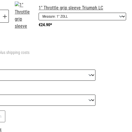
1" Throttle grip sleeve Triumph LC
€24.90*
plus shipping costs
n
st