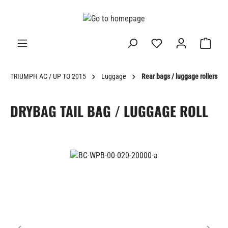
in content
TRIUMPH AC / UP TO 2015
Luggage
Rear bags / luggage rollers
DRYBAG TAIL BAG / LUGGAGE ROLL
Skip image gallery