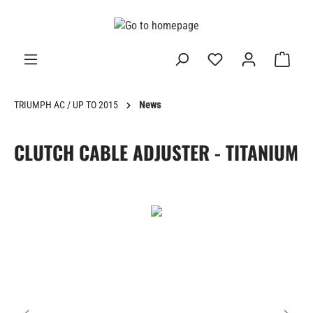
in content
TRIUMPH AC / UP TO 2015
News
CLUTCH CABLE ADJUSTER - TITANIUM
Skip image gallery