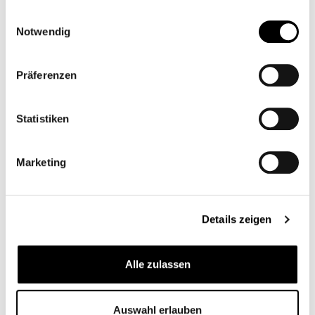
gesammelt haben.
Einwilligungsauswahl
Notwendig
Präferenzen
Statistiken
€37.95*
Marketing
Prices incl. VAT plus shipping costs
Select
Colour
Details zeigen
Reset selection
Alle zulassen
Add to wishlist
Auswahl erlauben
item number:
SHN001