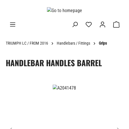
in content
TRIUMPH LC / FROM 2016
Handlebars / Fittings
Grips
HANDLEBAR HANDLES BARREL
Skip image gallery