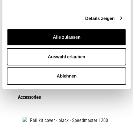
Description
Triumph luggage rack as a replacement for the pillion seat
Details zeigen
cushion for Triumph Speedmaster 1200 Black coated metal
luggage r…
More
Alle zulassen
Fits for
Article Questions
Auswahl erlauben
Ablehnen
Accessories