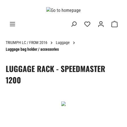
in content
TRIUMPH LC / FROM 2016
Luggage
Luggage bag holder / accessories
LUGGAGE RACK - SPEEDMASTER
1200
Skip image gallery