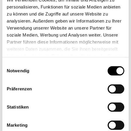
personalisieren, Funktionen für soziale Medien anbieten
Accessories
zu können und die Zugriffe auf unsere Website zu
analysieren. Außerdem geben wir Informationen zu Ihrer
Verwendung unserer Website an unsere Partner für
Rail kit cover - black - Speedmaster
soziale Medien, Werbung und Analysen weiter. Unsere
1200
Partner führen diese Informationen möglicherweise mit
€159.00*
weiteren Daten zusammen, die Sie ihnen bereitgestellt
haben oder die sie im Rahmen Ihrer Nutzung der Dienste
€159.00*
gesammelt haben.
Einwilligungsauswahl
Prices incl. VAT plus shipping costs
Notwendig
Product Quantity: Enter the desired amount or us
Add to shopping cart
Präferenzen
Add to wishlist
Statistiken
item number:
A9750734
Shop-number:
CB12935
Marketing