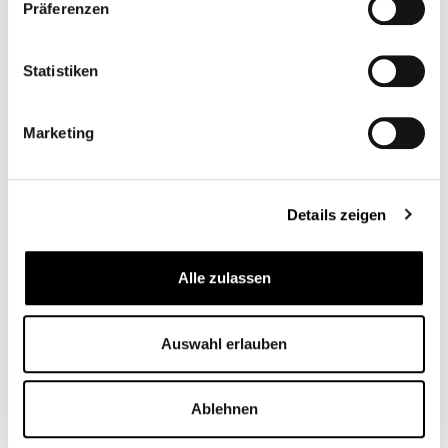
Präferenzen
THREAD BMW MILLED
CB12102M
From
€38.95*
Statistiken
Marketing
Details zeigen
Alle zulassen
Auswahl erlauben
MOTOGADGET - TRIUMPH M.VIEW BAR
ADAPTER
Ablehnen
CB12269