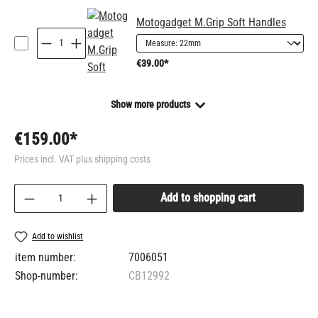
Motogadget M.Grip Soft Handles
€39.00*
Show more products
€159.00*
Prices incl. VAT plus shipping costs
Product Quantity: Enter the desired amount or us
Add to shopping cart
Add to wishlist
item number:
7006051
Shop-number:
CB12992