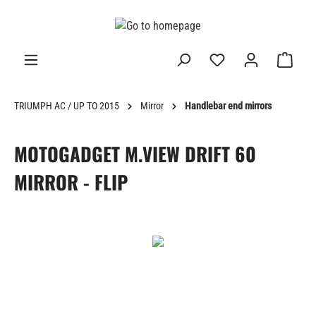
in content
TRIUMPH AC / UP TO 2015
Mirror
Handlebar end mirrors
MOTOGADGET M.VIEW DRIFT 60
MIRROR - FLIP
Skip image gallery