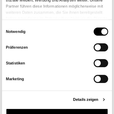
soziale Medien, Werbung und Analysen weiter. Unsere
Partner führen diese Informationen möglicherweise mit
weiteren Daten zusammen, die Sie ihnen bereitgestellt
haben oder die sie im Rahmen Ihrer Nutzung der Dienste
gesammelt haben.
Einwilligungsauswahl
Notwendig
Präferenzen
Statistiken
MOTOGADGET M.VIEW DRIFT 130
Marketing
CB12990
€129.00*
Details zeigen