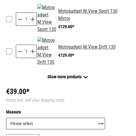
Motogadget M.View Sport 130
Mirror
€129.00*
Motogadget M.View Drift 130
€129.00*
Show more products
€39.00*
Prices incl. VAT plus shipping costs
Select
Measure