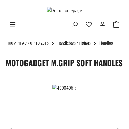
in content
TRIUMPH AC / UP TO 2015
Handlebars / Fittings
Handles
MOTOGADGET M.GRIP SOFT HANDLES
Skip image gallery