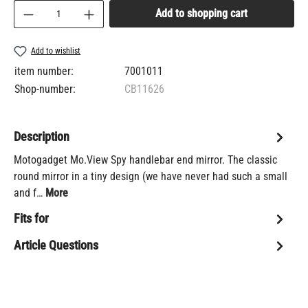
Product Quantity: Enter the desired amount or us
Add to shopping cart
Add to wishlist
item number:
7001011
Shop-number:
CB11626
Description
Motogadget Mo.View Spy handlebar end mirror. The classic
round mirror in a tiny design (we have never had such a small
and f…
More
Fits for
Article Questions