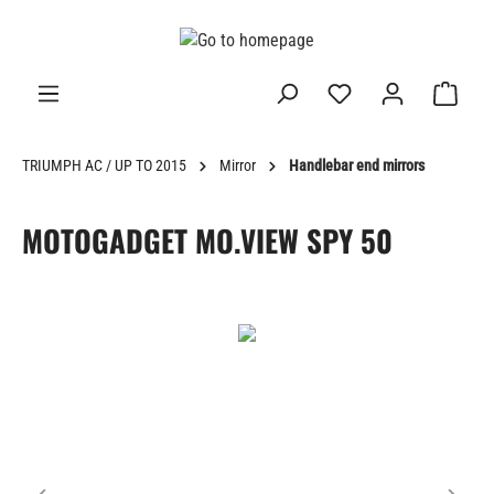
in content
TRIUMPH AC / UP TO 2015
Mirror
Handlebar end mirrors
MOTOGADGET MO.VIEW SPY 50
Skip image gallery