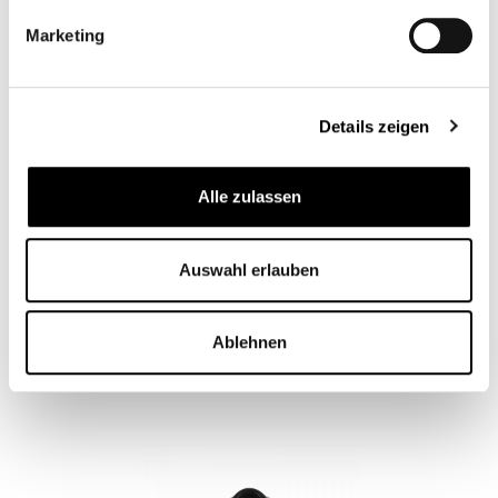
Marketing
Details zeigen
Alle zulassen
MOTOGADGET M.VIEW BAR ADAPTER
Auswahl erlauben
DISC - BMW
CB11864
Ablehnen
€59.00*