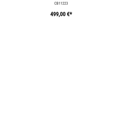
RIZOMA R9T
CB11223
499,00 €*