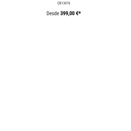
NINET
CB13076
Desde
399,00 €*