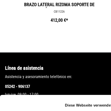
BRAZO LATERAL RIZOMA SOPORTE DE
MATRÍCULA EXTERIOR R9T
CB11226
412,00 €*
Línea de asistencia
Asistencia y asesoramiento telefónico en:
05242 - 906137
lun-jue, 09:00 - 17:00
vie, 09:00 - 12:00
Diese Webseite verwende