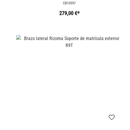
SCHNITZER
CB10597
279,00 €*