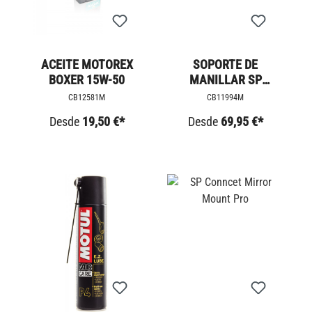
ACEITE MOTOREX
SOPORTE DE
BOXER 15W-50
MANILLAR SP
CONNECT PRO
CB12581M
CB11994M
Desde
19,50 €*
Desde
69,95 €*