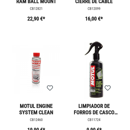
RAM BALL MOUNT
CIERRE DE CABLE
CB12821
CB12099
22,90 €*
16,00 €*
MOTUL ENGINE
LIMPIADOR DE
SYSTEM CLEAN
FORROS DE CASCO
MOTUL
CB12460
CB11724
19,90 €*
9,90 €*