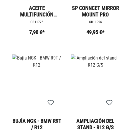
ACEITE
SP CONNCET MIRROR
MULTIFUNCIÓN
MOUNT PRO
MOTUL
CB11725
CB11996
7,90 €*
49,95 €*
BUJÍA NGK - BMW R9T
AMPLIACIÓN DEL
/ R12
STAND - R12 G/S