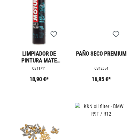
LIMPIADOR DE
PAÑO SECO PREMIUM
PINTURA MATE
MOTUL
CB11711
CB12554
18,90 €*
16,95 €*