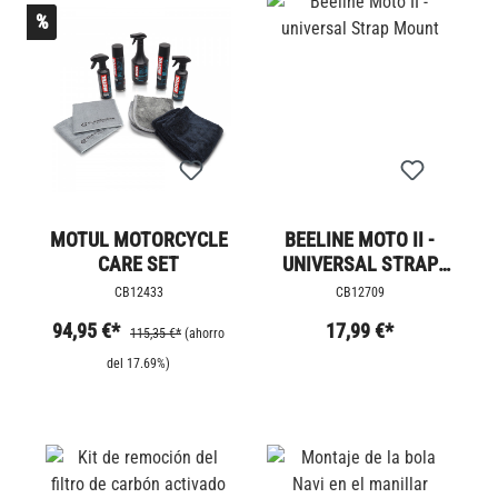
%
MOTUL MOTORCYCLE
BEELINE MOTO II -
CARE SET
UNIVERSAL STRAP
MOUNT
CB12433
CB12709
94,95 €*
17,99 €*
115,35 €*
(ahorro
del 17.69%)