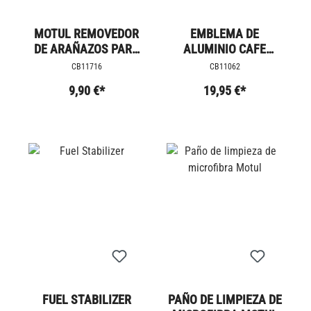
MOTUL REMOVEDOR
EMBLEMA DE
DE ARAÑAZOS PARA
ALUMINIO CAFE
PIEZAS DE PINTURA
RACER
CB11716
CB11062
9,90 €*
19,95 €*
FUEL STABILIZER
PAÑO DE LIMPIEZA DE