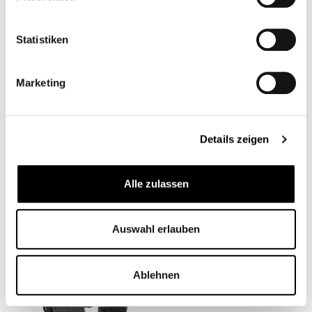
Statistiken
Marketing
MÓDULO
PULIMENTO PARA
ANTIVIBRATORIO SP
METALES AUTOSOL
Details zeigen
CONNCET
CB12000M
CB11715
Desde
29,95 €*
7,90 €*
Alle zulassen
Auswahl erlauben
Ablehnen