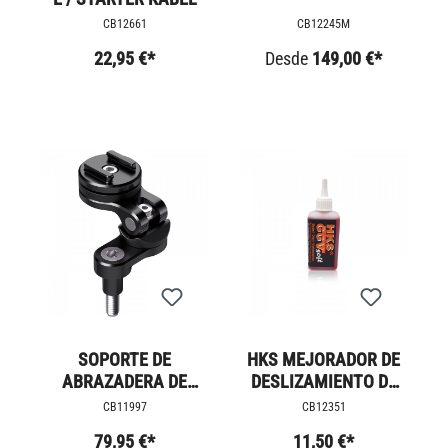
CB12661
CB12245M
22,95 €*
Desde
149,00 €*
SOPORTE DE
HKS MEJORADOR DE
ABRAZADERA DE
DESLIZAMIENTO DE
MANILLAR SP
HORQUILLA
CB11997
CB12351
CONNCET PRO
79,95 €*
11,50 €*