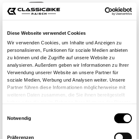
Diese Webseite verwendet Cookies
Wir verwenden Cookies, um Inhalte und Anzeigen zu
personalisieren, Funktionen für soziale Medien anbieten
zu können und die Zugriffe auf unsere Website zu
analysieren. Außerdem geben wir Informationen zu Ihrer
LIMPIADOR DE MOTOS
SOPORTE DE
Verwendung unserer Website an unsere Partner für
MOTUL
TELÉFONO MÓVIL X-
soziale Medien, Werbung und Analysen weiter. Unsere
GRIP PARA BALONES
CB11708
CB11787M
Partner führen diese Informationen möglicherweise mit
NAVI
weiteren Daten zusammen, die Sie ihnen bereitgestellt
17,90 €*
Desde
39,95 €*
haben oder die sie im Rahmen Ihrer Nutzung der Dienste
gesammelt haben.
Einwilligungsauswahl
Notwendig
Präferenzen