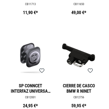
R9T RACER
CB11713
CB11650
11,90 €*
49,00 €*
SP CONNCET
CIERRE DE CASCO
INTERFAZ UNIVERSAL
BMW R NINET
/ PEGATINA PARA
CB12001
CB12756
TELÉFONO MÓVIL
24,95 €*
59,95 €*