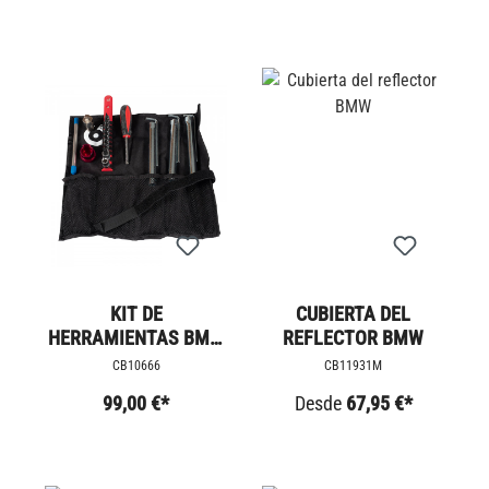
KIT DE
CUBIERTA DEL
HERRAMIENTAS BMW
REFLECTOR BMW
R9T
CB10666
CB11931M
99,00 €*
Desde
67,95 €*