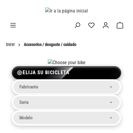
enido principal
BMW
Accesorios / desgaste / cuidado
ELIJA SU BICICLETA