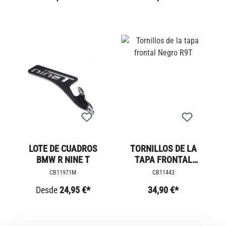
LOTE DE CUADROS
TORNILLOS DE LA
BMW R NINE T
TAPA FRONTAL
NEGRO R9T
CB11971M
CB11443
Desde
24,95 €*
34,90 €*