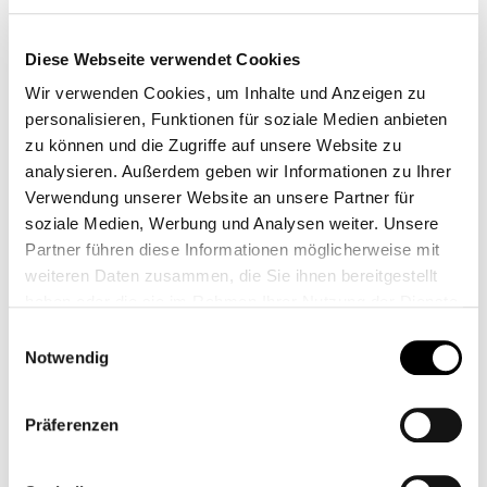
Diese Webseite verwendet Cookies
Wir verwenden Cookies, um Inhalte und Anzeigen zu
personalisieren, Funktionen für soziale Medien anbieten
zu können und die Zugriffe auf unsere Website zu
analysieren. Außerdem geben wir Informationen zu Ihrer
Verwendung unserer Website an unsere Partner für
soziale Medien, Werbung und Analysen weiter. Unsere
Partner führen diese Informationen möglicherweise mit
weiteren Daten zusammen, die Sie ihnen bereitgestellt
haben oder die sie im Rahmen Ihrer Nutzung der Dienste
gesammelt haben.
Einwilligungsauswahl
SOPORTE DE
SOPORTE DE
Notwendig
MATRÍCULA
MATRÍCULA
AJUSTABLE HORST
HECKWECK R9T -
CB11406
CB12407
Präferenzen
SHORT
74,95 €*
119,95 €*