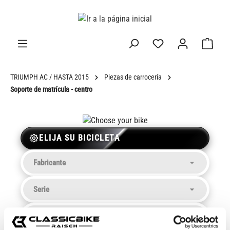
enido principal
TRIUMPH AC / HASTA 2015
Piezas de carrocería
Soporte de matrícula - centro
ELIJA SU BICICLETA