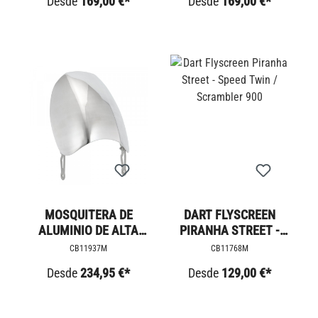
Desde
169,00 €*
Desde
169,00 €*
MOSQUITERA DE
DART FLYSCREEN
ALUMINIO DE ALTA
PIRANHA STREET -
RESISTENCIA LARGA
SPEED TWIN /
CB11937M
CB11768M
SCRAMBLER 900
Desde
234,95 €*
Desde
129,00 €*