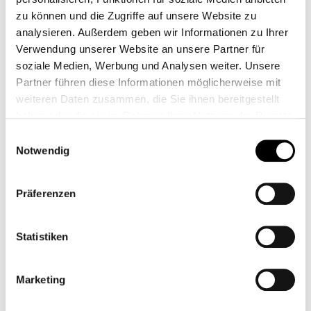
zu können und die Zugriffe auf unsere Website zu
analysieren. Außerdem geben wir Informationen zu Ihrer
Verwendung unserer Website an unsere Partner für
soziale Medien, Werbung und Analysen weiter. Unsere
DARTY FLYSCREEN
PARABRISAS DAKAR -
Partner führen diese Informationen möglicherweise mit
CLASSIC THRUXTON
SCRAMBLER 1200
weiteren Daten zusammen, die Sie ihnen bereitgestellt
1200
CB11163.1M
CB12851
haben oder die sie im Rahmen Ihrer Nutzung der Dienste
gesammelt haben.
Desde
139,00 €*
199,95 €*
Einwilligungsauswahl
Notwendig
Präferenzen
Statistiken
Marketing