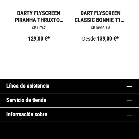
DARTY FLYSCREEN
DART FLYSCREEN
PIRANHA THRUXTON
CLASSIC BONNIE T120
1200
Y T100
CB11767
CB10908.1M
129,00 €*
Desde
139,00 €*
Línea de asistencia
Servicio de tienda
Información sobre