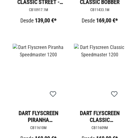
CLASSIC STREET -
CLASSIC BOBBER
SPEED TWIN /
CB10917.1M
CB11433.1M
SCRAMBLER 900
Desde
139,00 €*
Desde
169,00 €*
DART FLYSCREEN
DART FLYSCREEN
PIRANHA
CLASSIC
SPEEDMASTER 1200
SPEEDMASTER 1200
CB11610M
CB11609M