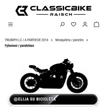
enido principal
TRIUMPH LC / A PARTIR DE 2016
Mosquitera / paneles
Fylscreen / parabrisas
ELIJA SU BICICLETA