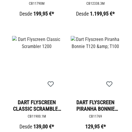
RESISTENCIA CORTA
SCRAMBLER 1200
CB11790M
CB12338.3M
Desde
199,95 €*
Desde
1.199,95 €*
DART FLYSCREEN
DART FLYSCREEN
CLASSIC SCRAMBLER
PIRANHA BONNIE
1200
T120 &AMP; T100
CB11900.1M
CB11769
Desde
139,00 €*
129,95 €*