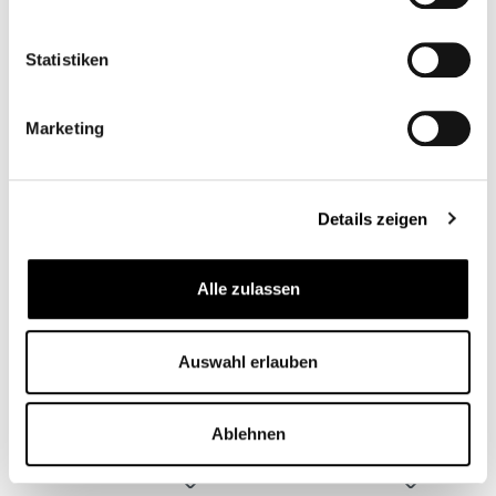
Statistiken
RIZOMA MILLED
RIZOMA
Marketing
FLYSCREEN
ALUFLYSCREEN R9T
SCRAMBLER Y PURE
CB12302
CB11432M
599,00 €*
Desde
286,00 €*
Details zeigen
Alle zulassen
Auswahl erlauben
Ablehnen