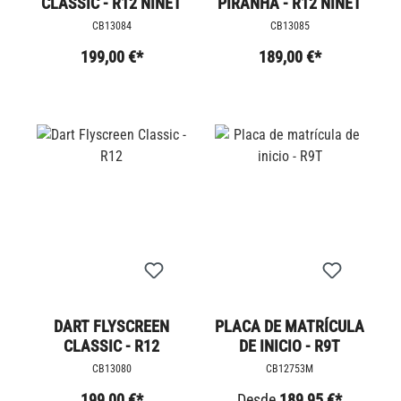
CLASSIC - R12 NINET
PIRANHA - R12 NINET
CB13084
CB13085
199,00 €*
189,00 €*
DART FLYSCREEN
PLACA DE MATRÍCULA
CLASSIC - R12
DE INICIO - R9T
CB13080
CB12753M
199,00 €*
Desde
189,95 €*