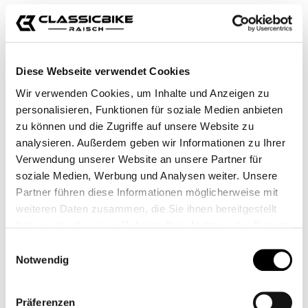
Diese Webseite verwendet Cookies
Wir verwenden Cookies, um Inhalte und Anzeigen zu
personalisieren, Funktionen für soziale Medien anbieten
RIZOMA
PARABRISAS ALTO -
zu können und die Zugriffe auf unsere Website zu
ALUFLYSCREEN R9T
SCRAMBLER 1200
analysieren. Außerdem geben wir Informationen zu Ihrer
CLASSIC
CB11231M
CB12482M
Verwendung unserer Website an unsere Partner für
soziale Medien, Werbung und Analysen weiter. Unsere
Desde
195,50 €*
Desde
309,95 €*
Partner führen diese Informationen möglicherweise mit
weiteren Daten zusammen, die Sie ihnen bereitgestellt
haben oder die sie im Rahmen Ihrer Nutzung der Dienste
gesammelt haben.
Einwilligungsauswahl
Notwendig
Präferenzen