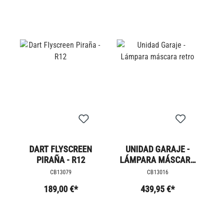
DART FLYSCREEN
UNIDAD GARAJE -
PIRAÑA - R12
LÁMPARA MÁSCARA
RETRO
CB13079
CB13016
189,00 €*
439,95 €*