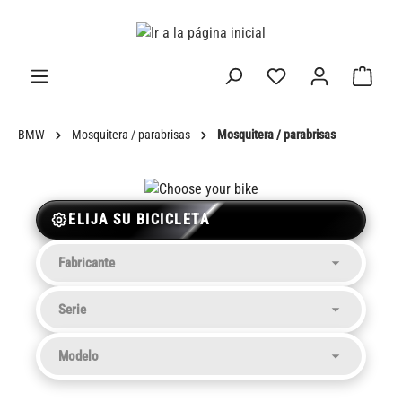
enido principal
BMW
Mosquitera / parabrisas
Mosquitera / parabrisas
ELIJA SU BICICLETA