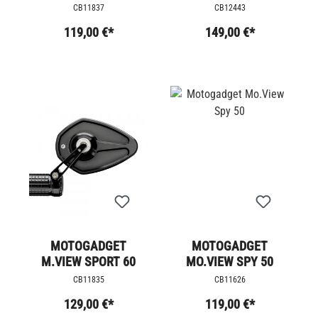
CLASSIC 60 - FLIP
CB11837
CB12443
119,00 €*
149,00 €*
MOTOGADGET
MOTOGADGET
M.VIEW SPORT 60
MO.VIEW SPY 50
CB11835
CB11626
129,00 €*
119,00 €*