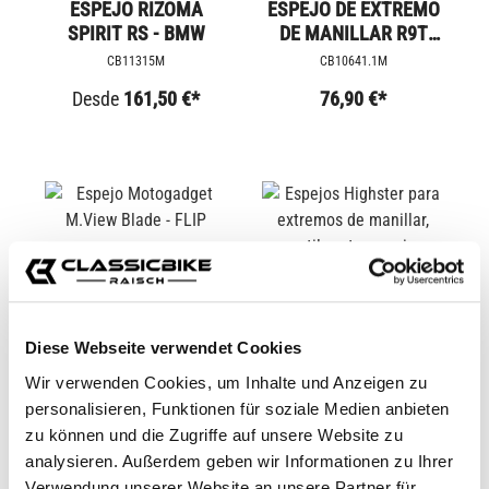
ESPEJO RIZOMA
ESPEJO DE EXTREMO
SPIRIT RS - BMW
DE MANILLAR R9T
75MM
CB11315M
CB10641.1M
Desde
161,50 €*
76,90 €*
Diese Webseite verwendet Cookies
Wir verwenden Cookies, um Inhalte und Anzeigen zu
personalisieren, Funktionen für soziale Medien anbieten
ESPEJO
ESPEJOS HIGHSTER
zu können und die Zugriffe auf unsere Website zu
MOTOGADGET
PARA EXTREMOS DE
analysieren. Außerdem geben wir Informationen zu Ihrer
M.VIEW BLADE - FLIP
MANILLAR, ESTILO
CB11680
CB12022.1M
Verwendung unserer Website an unsere Partner für