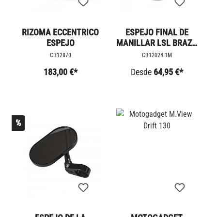
RIZOMA ECCENTRICO
ESPEJO FINAL DE
ESPEJO
MANILLAR LSL BRAZO
RÍGIDO RETRO
CB12870
CB12024.1M
183,00 €*
Desde
64,95 €*
%