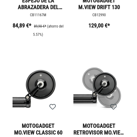
ESPEJO DE LA
MOTOGADGET
ABRAZADERA DEL
M.VIEW DRIFT 130
MANILLAR OVALADO
CB11167M
CB12990
84,89 €*
129,00 €*
89,90 €*
(ahorro del
5.57%)
MOTOGADGET
MOTOGADGET
MO.VIEW CLASSIC 60
RETROVISOR MO.VIEW