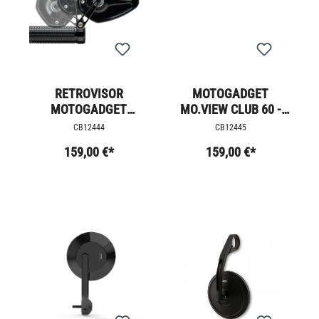
RETROVISOR
MOTOGADGET
MOTOGADGET
MO.VIEW CLUB 60 -
M.VIEW SPORT 60 -
FLIP
CB12444
CB12445
FLIP
159,00 €*
159,00 €*