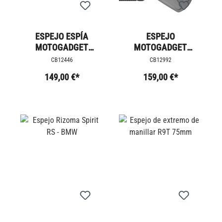
ESPEJO ESPÍA
ESPEJO
MOTOGADGET
MOTOGADGET
M.VIEW SPY - FLIP
M.VIEW DRIFT 60 -
CB12446
CB12992
FLIP
149,00 €*
159,00 €*