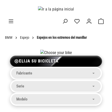
enido principal
BMW
Espejo
Espejos en los extremos del manillar
ELIJA SU BICICLETA