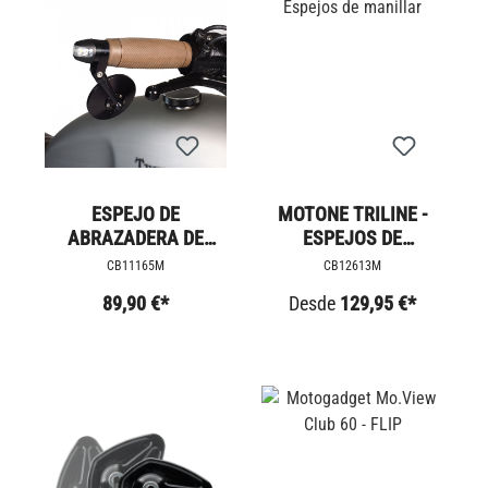
ESPEJO DE
MOTONE TRILINE -
ABRAZADERA DE
ESPEJOS DE
MANILLAR REDONDO
MANILLAR
CB11165M
CB12613M
89,90 €*
Desde
129,95 €*