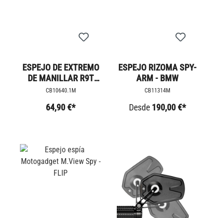
ESPEJO DE EXTREMO
ESPEJO RIZOMA SPY-
DE MANILLAR R9T
ARM - BMW
60MM
CB10640.1M
CB11314M
64,90 €*
Desde
190,00 €*