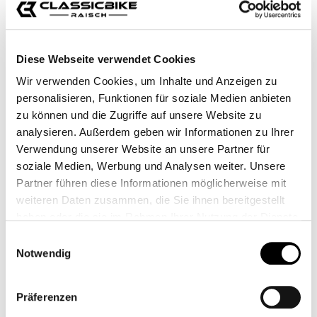
Diese Webseite verwendet Cookies
Wir verwenden Cookies, um Inhalte und Anzeigen zu
personalisieren, Funktionen für soziale Medien anbieten
zu können und die Zugriffe auf unsere Website zu
analysieren. Außerdem geben wir Informationen zu Ihrer
Verwendung unserer Website an unsere Partner für
soziale Medien, Werbung und Analysen weiter. Unsere
Partner führen diese Informationen möglicherweise mit
PARRILLA DE LUCES
REJILLA DE
TRIUMPH
REFRIGERACIÓN -
weiteren Daten zusammen, die Sie ihnen bereitgestellt
BILLET
haben oder die sie im Rahmen Ihrer Nutzung der Dienste
CB11564M
CB11518M
gesammelt haben.
Einwilligungsauswahl
Desde
59,00 €*
Desde
174,95 €*
Notwendig
Präferenzen