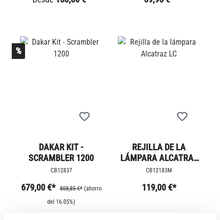
%
DAKAR KIT -
REJILLA DE LA
SCRAMBLER 1200
LÁMPARA ALCATRAZ
LC
CB12837
CB12183M
679,00 €*
119,00 €*
808,85 €*
(ahorro
del 16.05%)