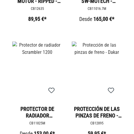
MOTOR - RIPPED -
SW-MOTECH -
BOBBER
TRIUMPH
CB12635
CB11016.7M
89,95 €*
Desde
165,00 €*
PROTECTOR DE
PROTECCIÓN DE LAS
RADIADOR
PINZAS DE FRENO -
SCRAMBLER 1200
DAKAR
CB11825M
CB12895
Desde
153,00 €*
59,95 €*