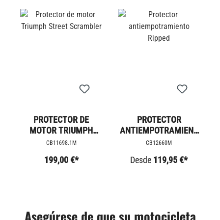
PROTECTOR DE
PROTECTOR
MOTOR TRIUMPH
ANTIEMPOTRAMIENT
STREET SCRAMBLER
O RIPPED
CB11698.1M
CB12660M
199,00 €*
Desde
119,95 €*
Asegúrese de que su motocicleta