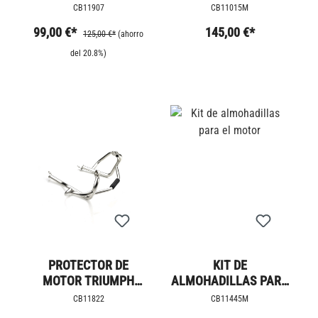
FRENO/EMBRAGUE
O DE ALUMINIO
CB11907
CB11015M
RIZOMA
99,00 €*
145,00 €*
125,00 €*
(ahorro
del 20.8%)
PROTECTOR DE
KIT DE
MOTOR TRIUMPH
ALMOHADILLAS PARA
SCRAMBLER 1200
EL MOTOR
CB11822
CB11445M