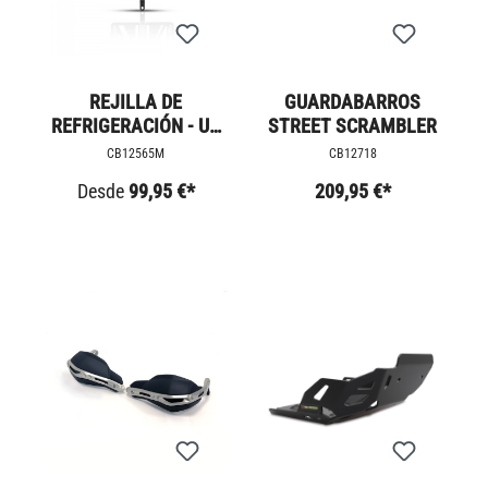
REJILLA DE
GUARDABARROS
REFRIGERACIÓN - UK
STREET SCRAMBLER
JACK
CB12565M
CB12718
Desde
99,95 €*
209,95 €*