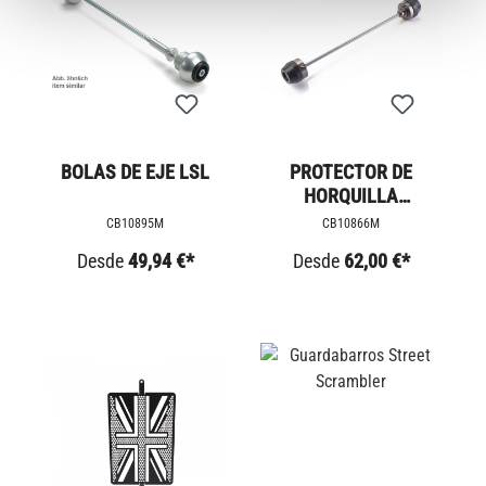
BOLAS DE EJE LSL
PROTECTOR DE
HORQUILLA
MECANIZADO POR
CB10895M
CB10866M
CNC
Desde
49,94 €*
Desde
62,00 €*