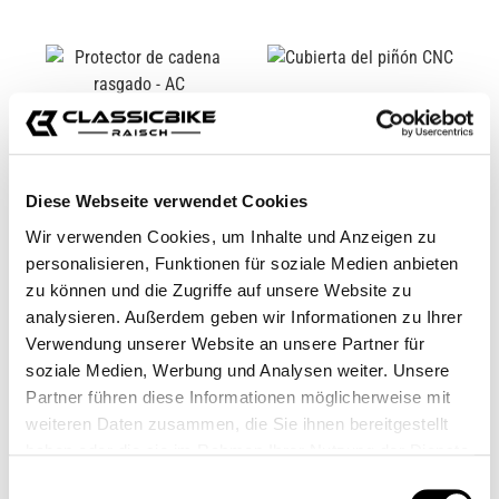
Diese Webseite verwendet Cookies
Wir verwenden Cookies, um Inhalte und Anzeigen zu
personalisieren, Funktionen für soziale Medien anbieten
zu können und die Zugriffe auf unsere Website zu
PROTECTOR DE
CUBIERTA DEL PIÑÓN
analysieren. Außerdem geben wir Informationen zu Ihrer
CADENA RASGADO -
CNC
AC
Verwendung unserer Website an unsere Partner für
CB12386M
CB00452M
soziale Medien, Werbung und Analysen weiter. Unsere
54,95 €*
Desde
94,95 €*
Partner führen diese Informationen möglicherweise mit
weiteren Daten zusammen, die Sie ihnen bereitgestellt
haben oder die sie im Rahmen Ihrer Nutzung der Dienste
gesammelt haben.
Einwilligungsauswahl