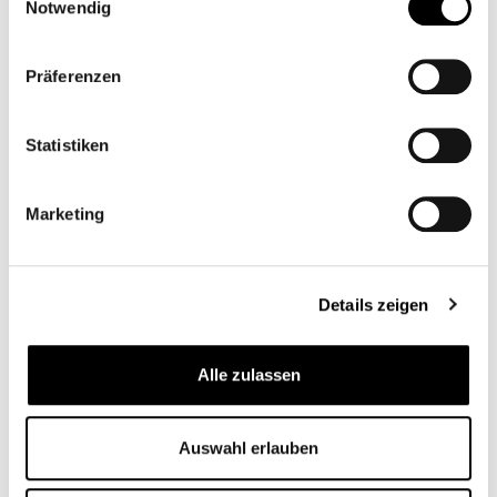
Notwendig
Präferenzen
Statistiken
Marketing
KIT PROTECTOR DE
PROTECTOR DE
CADENA - CORTO AC
CADENA MOTONE
TANTO AC
CB12534
CB12027M
Details zeigen
79,95 €*
Desde
58,95 €*
Alle zulassen
Auswahl erlauben