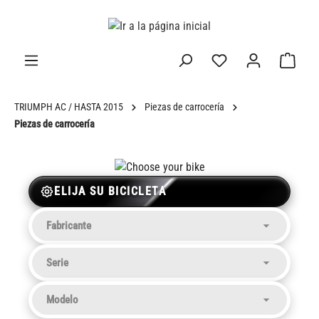
enido principal
TRIUMPH AC / HASTA 2015
Piezas de carrocería
Piezas de carrocería
ELIJA SU BICICLETA