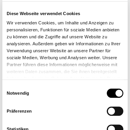
Diese Webseite verwendet Cookies
ADAPTADOR DE
PALANCA DE
Wir verwenden Cookies, um Inhalte und Anzeigen zu
RETENCIÓN
CAMBIOS BMW
personalisieren, Funktionen für soziale Medien anbieten
AJUSTABLE RIZOMA -
REVESTIMIENTO
CB12343
CB12112
zu können und die Zugriffe auf unsere Website zu
BMW
NEGRO
115,00 €*
45,00 €*
analysieren. Außerdem geben wir Informationen zu Ihrer
Verwendung unserer Website an unsere Partner für
soziale Medien, Werbung und Analysen weiter. Unsere
Partner führen diese Informationen möglicherweise mit
weiteren Daten zusammen, die Sie ihnen bereitgestellt
haben oder die sie im Rahmen Ihrer Nutzung der Dienste
gesammelt haben.
Einwilligungsauswahl
Notwendig
Präferenzen
REPOSAPIÉS ION
LOTE DE CUADROS
Statistiken