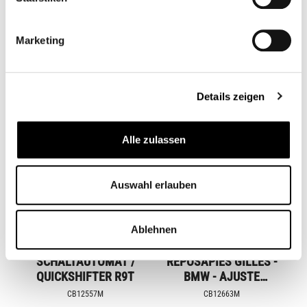
BMW R NINE T
CB11022M
CB11971M
Marketing
Desde
115,00 €*
Desde
24,95 €*
Details zeigen
Alle zulassen
Auswahl erlauben
Ablehnen
SCHALTAUTOMAT /
REPOSAPIÉS GILLES -
QUICKSHIFTER R9T
BMW - AJUSTE
VARIABLE
CB12557M
CB12663M