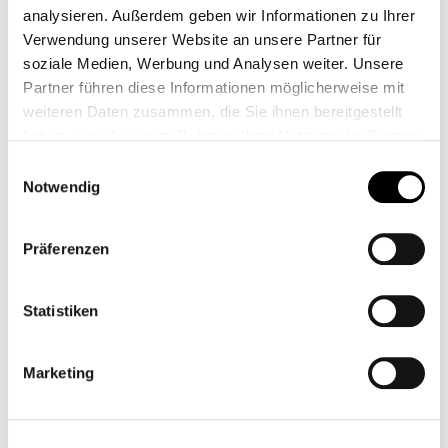
analysieren. Außerdem geben wir Informationen zu Ihrer
Verwendung unserer Website an unsere Partner für
soziale Medien, Werbung und Analysen weiter. Unsere
Partner führen diese Informationen möglicherweise mit
weiteren Daten zusammen, die Sie ihnen bereitgestellt
haben oder die sie im Rahmen Ihrer Nutzung der Dienste
gesammelt haben.
Einwilligungsauswahl
MOTOGADGET
CAJA DE
Notwendig
COMBIFRAME
DISTRIBUCIÓN
CB10748
CB00216M
Präferenzen
119,00 €*
199,00 €*
Statistiken
Marketing