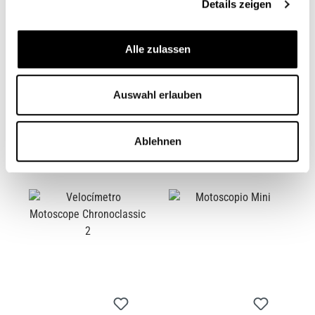
Details zeigen
Alle zulassen
LÁMPARA DAYTONA
MOTOSIGN MINI
CON VELOCÍMETRO
Auswahl erlauben
INTEGRADO
CB00267M
CB00253
Desde
499,00 €*
89,00 €*
Ablehnen