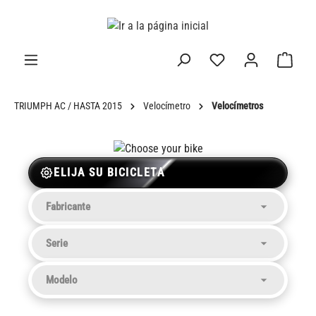
enido principal
TRIUMPH AC / HASTA 2015
Velocímetro
Velocímetros
ELIJA SU BICICLETA