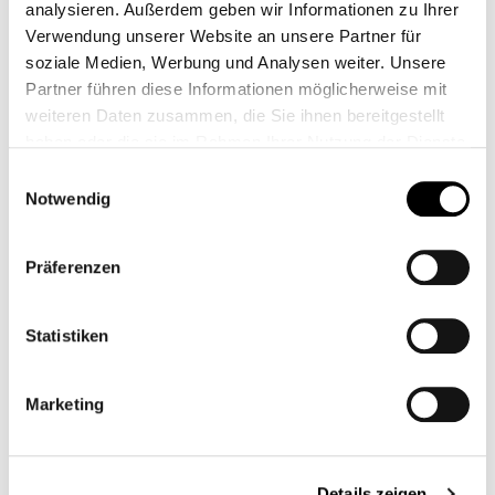
analysieren. Außerdem geben wir Informationen zu Ihrer
Verwendung unserer Website an unsere Partner für
soziale Medien, Werbung und Analysen weiter. Unsere
Partner führen diese Informationen möglicherweise mit
weiteren Daten zusammen, die Sie ihnen bereitgestellt
haben oder die sie im Rahmen Ihrer Nutzung der Dienste
POWERKIT SPEED
POWERKIT SPEED
gesammelt haben.
Einwilligungsauswahl
TWIN 1200 ETAPA 1
TWIN 1200 ETAPA 3
Notwendig
CB11772
CB11858
849,00 €*
1.699,00 €*
Präferenzen
Statistiken
Marketing
Details zeigen