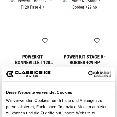
POWERKIT
POWER KIT STAGE 5 -
BONNEVILLE T120
BOBBER +29 HP
FASE 4 +
CB11463
CB12745
1.899,00 €*
799,00 €*
Diese Webseite verwendet Cookies
Wir verwenden Cookies, um Inhalte und Anzeigen zu
personalisieren, Funktionen für soziale Medien anbieten
zu können und die Zugriffe auf unsere Website zu