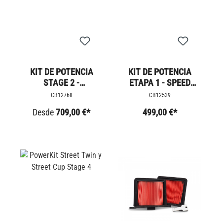
KIT DE POTENCIA
KIT DE POTENCIA
STAGE 2 -
ETAPA 1 - SPEED
BONNEVILLE T100 +8
TWIN +18 CV
CB12768
CB12539
PS
Desde
709,00 €*
499,00 €*