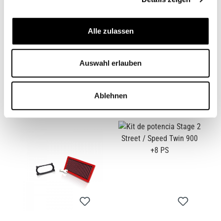
Alle zulassen
POWERKIT
POWERKIT STREET
BONNEVILLE T100
TWIN Y STREET CUP
Auswahl erlauben
FASE 2
STAGE 4 +
CB11465
CB11474
1.039,00 €*
1.899,00 €*
Ablehnen