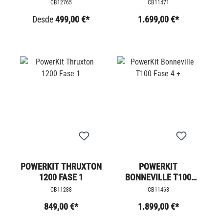
SPEED TWIN 900 +7
STAGE 3
CB12765
CB11471
PS
Desde
499,00 €*
1.699,00 €*
POWERKIT THRUXTON
POWERKIT
1200 FASE 1
BONNEVILLE T100
FASE 4 +
CB11288
CB11468
849,00 €*
1.899,00 €*