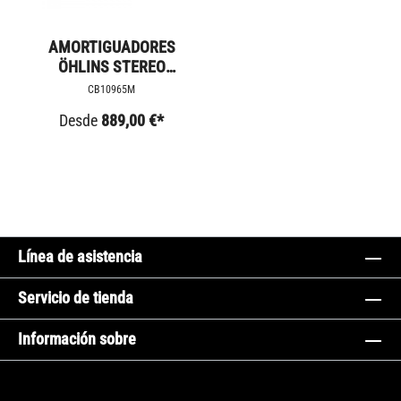
AMORTIGUADORES
ÖHLINS STEREO
MODELOS
CB10965M
BONNEVILLE Y
Desde
889,00 €*
STREETT
Línea de asistencia
Servicio de tienda
Información sobre