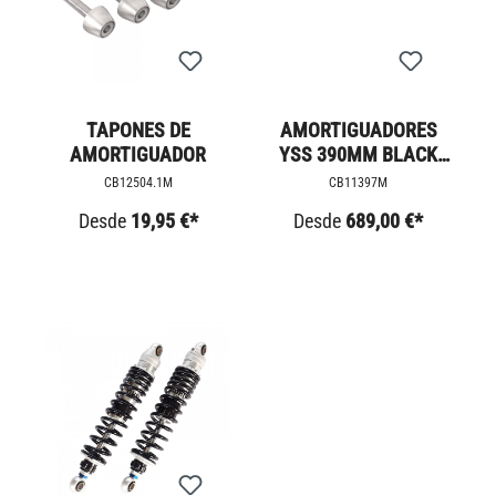
TAPONES DE
AMORTIGUADORES
AMORTIGUADOR
YSS 390MM BLACK
LINE
CB12504.1M
CB11397M
Desde
19,95 €*
Desde
689,00 €*