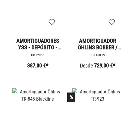
AMORTIGUADORES
AMORTIGUADOR
YSS - DEPÓSITO -
ÖHLINS BOBBER /
NEGRO
SPEEDMASTER
CB12055
CB11603M
887,00 €*
Desde
729,00 €*
%