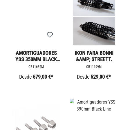
AMORTIGUADORES
IKON PARA BONNI
YSS 350MM BLACK
&AMP; STREETT.
LINE
CB11636M
CB11199M
Desde
679,00 €*
Desde
529,00 €*