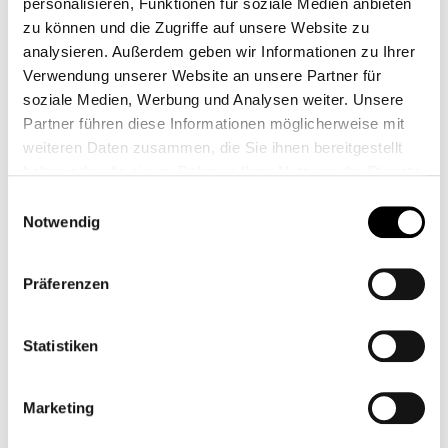
personalisieren, Funktionen für soziale Medien anbieten
zu können und die Zugriffe auf unsere Website zu
MUELLES DEL
AMORTIGUADOR
analysieren. Außerdem geben wir Informationen zu Ihrer
AMORTIGUADOR
WILBERS - BOBBER -
TRASERO DE LA
TIPO 640 ROAD
Verwendung unserer Website an unsere Partner für
CB11739M
CB12925
THRUXTON 1200 R
soziale Medien, Werbung und Analysen weiter. Unsere
Desde
139,95 €*
Desde
699,00 €*
NEGRO
Partner führen diese Informationen möglicherweise mit
weiteren Daten zusammen, die Sie ihnen bereitgestellt
haben oder die sie im Rahmen Ihrer Nutzung der Dienste
gesammelt haben.
Einwilligungsauswahl
%
Notwendig
Präferenzen
Statistiken
Marketing
KIT DE ELEVACIÓN
AMORTIGUADORES
DEL CHASIS - BOBBER
YSS 390MM