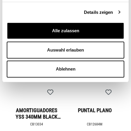
CB12847
CB11901M
Details zeigen
579,00 €*
Desde
639,00 €*
639,00 €*
(ahorro
del 9.39%)
Alle zulassen
Auswahl erlauben
Ablehnen
AMORTIGUADORES
PUNTAL PLANO
YSS 340MM BLACK
LINE
CB13034
CB12684M