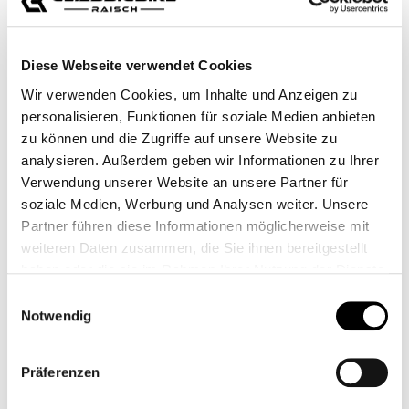
Diese Webseite verwendet Cookies
Wir verwenden Cookies, um Inhalte und Anzeigen zu
personalisieren, Funktionen für soziale Medien anbieten
zu können und die Zugriffe auf unsere Website zu
analysieren. Außerdem geben wir Informationen zu Ihrer
Verwendung unserer Website an unsere Partner für
soziale Medien, Werbung und Analysen weiter. Unsere
Partner führen diese Informationen möglicherweise mit
weiteren Daten zusammen, die Sie ihnen bereitgestellt
haben oder die sie im Rahmen Ihrer Nutzung der Dienste
gesammelt haben.
Einwilligungsauswahl
234,95 €*
Notwendig
Precios con IVA incluido, más gastos de envío
Präferenzen
Seleccione
Color