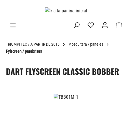
enido principal
TRIUMPH LC / A PARTIR DE 2016
Mosquitera / paneles
Fylscreen / parabrisas
DART FLYSCREEN CLASSIC BOBBER
Omitir galería de imágenes