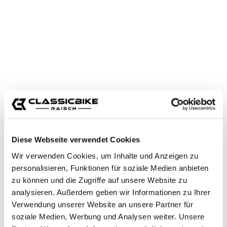
Zubehörartikel
Paño de limpieza de microfibra
Diese Webseite verwendet Cookies
Motul
Wir verwenden Cookies, um Inhalte und Anzeigen zu
2,95 €*
personalisieren, Funktionen für soziale Medien anbieten
zu können und die Zugriffe auf unsere Website zu
13,90 €*
analysieren. Außerdem geben wir Informationen zu Ihrer
Verwendung unserer Website an unsere Partner für
Precios con IVA incluido, más gastos de envío
soziale Medien, Werbung und Analysen weiter. Unsere