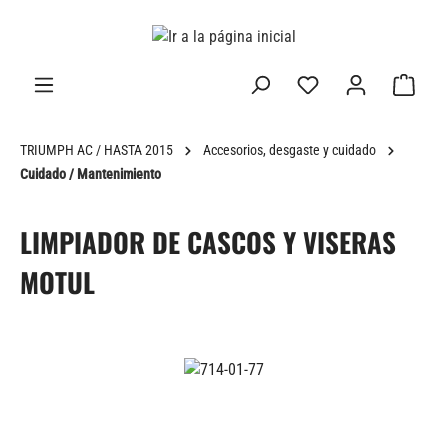
enido principal
TRIUMPH AC / HASTA 2015
Accesorios, desgaste y cuidado
Cuidado / Mantenimiento
LIMPIADOR DE CASCOS Y VISERAS
MOTUL
Omitir galería de imágenes