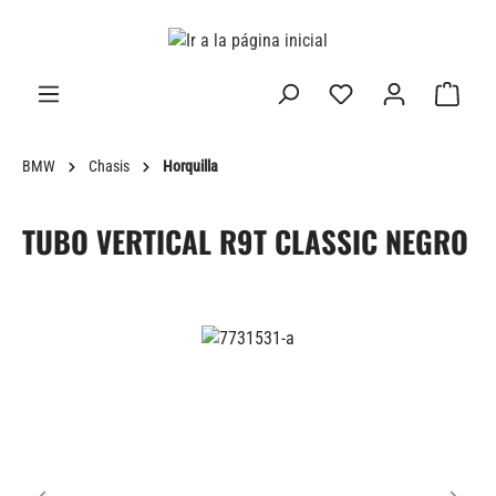
enido principal
BMW
Chasis
Horquilla
TUBO VERTICAL R9T CLASSIC NEGRO
Omitir galería de imágenes