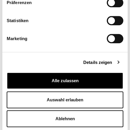
Adecuado para
Präferenzen
Preguntas sobre el artículo
Statistiken
Marketing
Zubehörartikel
Details zeigen
Alle zulassen
Auswahl erlauben
Ablehnen