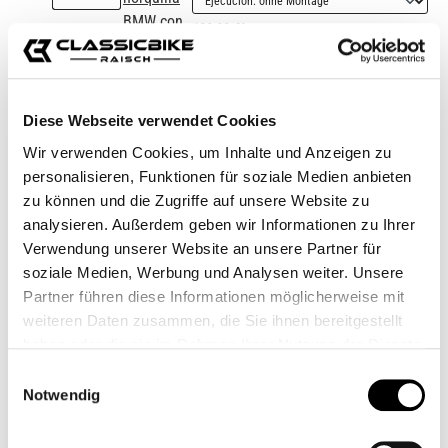
180,00 €*
329,00 €*
Precios con IVA incluido, más gastos de envío
Diese Webseite verwendet Cookies
Cantidad del producto: introduce la cantidad de
Wir verwenden Cookies, um Inhalte und Anzeigen zu
A la cesta
personalisieren, Funktionen für soziale Medien anbieten
zu können und die Zugriffe auf unsere Website zu
Añadir a la lista de deseos
analysieren. Außerdem geben wir Informationen zu Ihrer
número de artículo:
7731531
Verwendung unserer Website an unsere Partner für
Shop-Número:
CB12109
soziale Medien, Werbung und Analysen weiter. Unsere
Partner führen diese Informationen möglicherweise mit
weiteren Daten zusammen, die Sie ihnen bereitgestellt
Descripción
haben oder die sie im Rahmen Ihrer Nutzung der Dienste
gesammelt haben.
Tubo vertical de alta calidad, anodizado en negro intenso,
Einwilligungsauswahl
para todos los modelos BMW R nineT Classic. Atención: los
Notwendig
tubos s…
Más