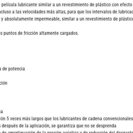
 película lubricante similar a un revestimiento de plástico con efec
incluso a las velocidades más altas, para que los intervalos de lubri
a y absolutamente impermeable, similar a un revestimiento de plástic
s puntos de fricción altamente cargados.
a de potencia
ción
ua
cación 5 veces más largos que los lubricantes de cadena convencionales
os después de la aplicación, se garantiza que no se desprenda
to de amortiguación de la presión acústica y de reducción del desgast