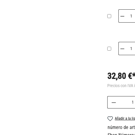
32,80 €
Precios con IVA 
Cantidad 
Añadir a la l
número de art