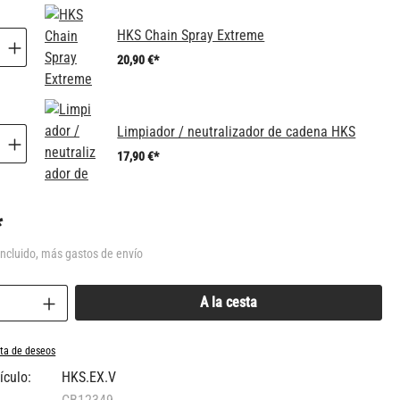
HKS Chain Spray Extreme
20,90 €*
Limpiador / neutralizador de cadena HKS
17,90 €*
*
incluido, más gastos de envío
del producto: introduce la cantidad deseada o
A la cesta
ista de deseos
ículo:
HKS.EX.V