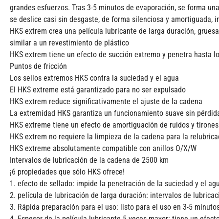
grandes esfuerzos. Tras 3-5 minutos de evaporación, se forma una
se deslice casi sin desgaste, de forma silenciosa y amortiguada, 
HKS extrem crea una película lubricante de larga duración, grues
similar a un revestimiento de plástico
HKS extrem tiene un efecto de succión extremo y penetra hasta lo
Puntos de fricción
Los sellos extremos HKS contra la suciedad y el agua
El HKS extreme está garantizado para no ser expulsado
HKS extrem reduce significativamente el ajuste de la cadena
La extremidad HKS garantiza un funcionamiento suave sin pérdid
HKS extreme tiene un efecto de amortiguación de ruidos y tirones
HKS extrem no requiere la limpieza de la cadena para la relubrica
HKS extreme absolutamente compatible con anillos O/X/W
Intervalos de lubricación de la cadena de 2500 km
¡6 propiedades que sólo HKS ofrece!
1. efecto de sellado: impide la penetración de la suciedad y el ag
2. película de lubricación de larga duración: intervalos de lubri
3. Rápida preparación para el uso: listo para el uso en 3-5 minut
4. Espesor de la película lubricante 5 veces mayor: tiene un efec