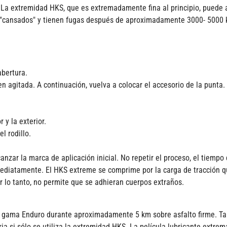
. La extremidad HKS, que es extremadamente fina al principio, puede 
ar "cansados" y tienen fugas después de aproximadamente 3000- 5000 
abertura.
bien agitada. A continuación, vuelva a colocar el accesorio de la punta. 
 y la exterior.
l rodillo.
canzar la marca de aplicación inicial. No repetir el proceso, el tiem
mediatamente. El HKS extreme se comprime por la carga de tracción qu
r lo tanto, no permite que se adhieran cuerpos extraños.
a gama Enduro durante aproximadamente 5 km sobre asfalto firme. Tan
ia si sólo se utiliza la extremidad HKS. La película lubricante extr