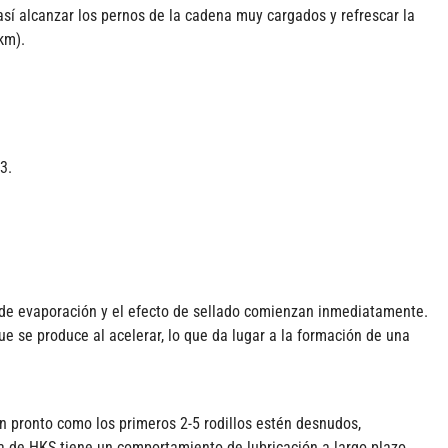
así alcanzar los pernos de la cadena muy cargados y refrescar la
km).
3.
po de evaporación y el efecto de sellado comienzan inmediatamente.
e se produce al acelerar, lo que da lugar a la formación de una
 pronto como los primeros 2-5 rodillos estén desnudos,
ema de HKS tiene un comportamiento de lubricación a largo plazo