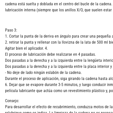
cadena está suelta y doblada en el centro del bucle de la cadena
lubricación interna (siempre que los anillos X/O, que suelen est
Paso 3:
1. Cortar la punta de la deriva en ángulo para crear una pequeña 
2. retirar la punta y rellenar con la llovizna de la lata de 500 ml 
Agitar bien el aplicador. 4.
El proceso de lubricación debe realizarse en 4 pasadas.
Dos pasadas a la derecha y a la izquierda entre la lengüeta interior
Dos pasadas a la derecha y a la izquierda entre la placa interior y e
- No deje de lado ningún eslabón de la cadena.
Durante el proceso de aplicación, siga girando la cadena hasta al
6. Dejar que se evapore durante 3-5 minutos, y luego conducir in
película lubricante que actúa como un revestimiento plástico y, po
Consejo:
Para desarrollar el efecto de recubrimiento, conduzca motos de l
relubrique como se indica. La limpieza de la cadena no es necesar