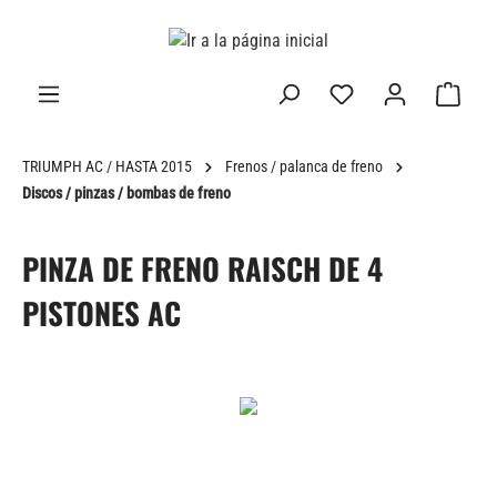
enido principal
TRIUMPH AC / HASTA 2015
Frenos / palanca de freno
Discos / pinzas / bombas de freno
PINZA DE FRENO RAISCH DE 4
PISTONES AC
Omitir galería de imágenes