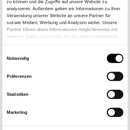
zu können und die Zugriffe auf unsere Website zu
3,99 €*
analysieren. Außerdem geben wir Informationen zu Ihrer
Verwendung unserer Website an unsere Partner für
55,95 €*
soziale Medien, Werbung und Analysen weiter. Unsere
Precios con IVA incluido, más gastos de envío
Partner führen diese Informationen möglicherweise mit
weiteren Daten zusammen, die Sie ihnen bereitgestellt
Seleccione
Color
haben oder die sie im Rahmen Ihrer Nutzung der Dienste
gesammelt haben.
Einwilligungsauswahl
Notwendig
Réinitialiser la sélection
Präferenzen
Añadir a la lista de deseos
número de artículo:
MMU075
Statistiken
Shop-Número:
CB11924M
Marketing
Descripción
Tapón de líquido de frenos negro de aluminio fundido a