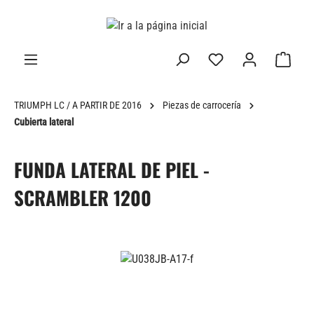
enido principal
TRIUMPH LC / A PARTIR DE 2016
Piezas de carrocería
Cubierta lateral
FUNDA LATERAL DE PIEL -
SCRAMBLER 1200
Omitir galería de imágenes