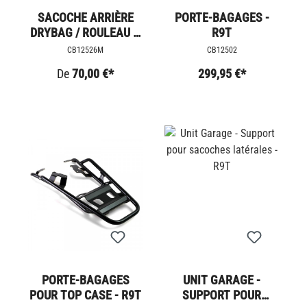
SACOCHE ARRIÈRE
PORTE-BAGAGES -
DRYBAG / ROULEAU À
R9T
BAGAGES
CB12526M
CB12502
De
70,00 €*
299,95 €*
PORTE-BAGAGES
UNIT GARAGE -
POUR TOP CASE - R9T
SUPPORT POUR