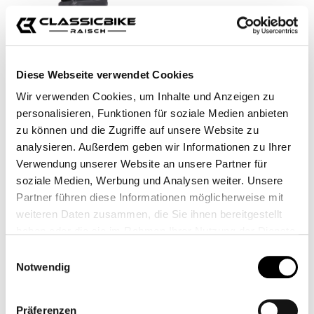
Diese Webseite verwendet Cookies
Wir verwenden Cookies, um Inhalte und Anzeigen zu
POCHE LATÉRALE WP
SW-MOTECH
personalisieren, Funktionen für soziale Medien anbieten
V-LOC
SACOCHE DE
zu können und die Zugriffe auf unsere Website zu
RÉSERVOIR PRO
analysieren. Außerdem geben wir Informationen zu Ihrer
CB13087
CB12838
Verwendung unserer Website an unsere Partner für
De
210,00 €*
De
130,00 €*
soziale Medien, Werbung und Analysen weiter. Unsere
Partner führen diese Informationen möglicherweise mit
weiteren Daten zusammen, die Sie ihnen bereitgestellt
haben oder die sie im Rahmen Ihrer Nutzung der Dienste
gesammelt haben.
Einwilligungsauswahl
Notwendig
Präferenzen