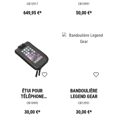
ALUMINIUM - AL3
L.
CB12917
CB10991
649,95 €*
50,00 €*
ÉTUI POUR
BANDOULIÈRE
TÉLÉPHONE
LEGEND GEAR
PORTABLE
CB10992
CB12951
LEGENDGEAR
30,00 €*
30,00 €*