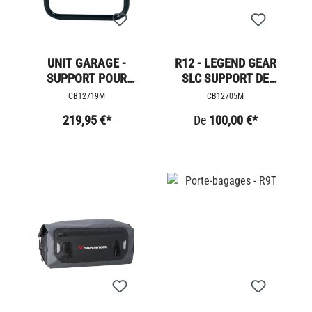
UNIT GARAGE -
R12 - LEGEND GEAR
SUPPORT POUR
SLC SUPPORT DE
SACOCHES
SACOCHES
CB12719M
CB12705M
LATÉRALES - R12
219,95 €*
De
100,00 €*