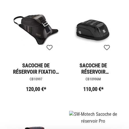
SACOCHE DE
SACOCHE DE
RÉSERVOIR FIXATION
RÉSERVOIR
PAR SANGLE 5,5 L.
MAGNÉTIQUE 5,5 L.
CB10997
CB10996M
120,00 €*
110,00 €*