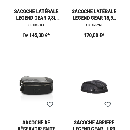
SACOCHE LATÉRALE
SACOCHE LATÉRALE
LEGEND GEAR 9,8L
LEGEND GEAR 13,5L
AMOVIBLE BMW
AMOVIBLE BMW
CB10981M
CB10982M
De
145,00 €*
170,00 €*
SACOCHE DE
SACOCHE ARRIÈRE
RÉSERVOIR FAITE
LEGEND GEAR - LR3