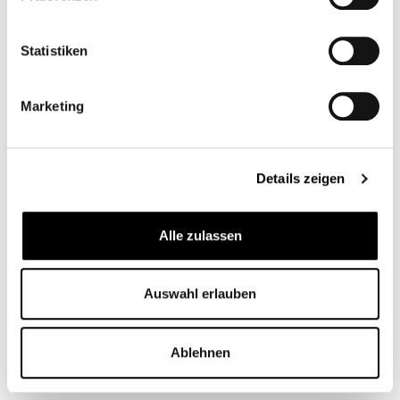
Statistiken
SACOCHE DE
SACOCHES DE SELLE
RÉSERVOIR LEGEND
OUTLAW
Marketing
GEAR LT3
CB12849
CB12210M
130,00 €*
De
269,95 €*
Details zeigen
Alle zulassen
Auswahl erlauben
Ablehnen