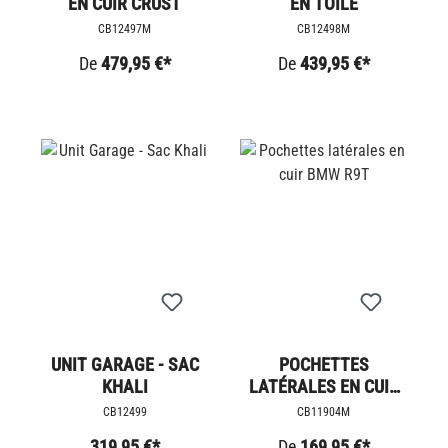
EN CUIR CRUST
EN TOILE
CB12497M
CB12498M
De
479,95 €*
De
439,95 €*
UNIT GARAGE - SAC
POCHETTES
KHALI
LATÉRALES EN CUIR
BMW R9T
CB12499
CB11904M
319,95 €*
De
169,95 €*