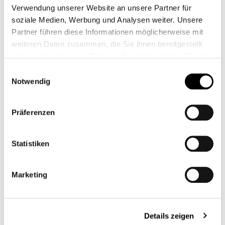
Verwendung unserer Website an unsere Partner für
soziale Medien, Werbung und Analysen weiter. Unsere
Partner führen diese Informationen möglicherweise mit
weiteren Daten zusammen, die Sie ihnen bereitgestellt
RIZOMA MILLED
UNIT GARAGE -
haben oder die sie im Rahmen Ihrer Nutzung der Dienste
FLYSCREEN
MASQUE DE LAMPE
gesammelt haben.
Einwilligungsauswahl
RÉTRO
CB12302
CB13016
Notwendig
599,00 €*
439,95 €*
Präferenzen
Statistiken
Marketing
Details zeigen