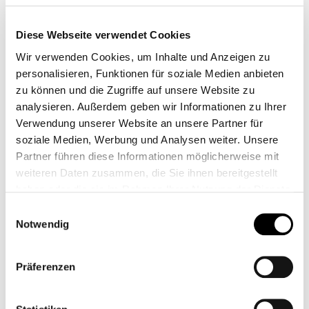
Diese Webseite verwendet Cookies
Wir verwenden Cookies, um Inhalte und Anzeigen zu
personalisieren, Funktionen für soziale Medien anbieten
zu können und die Zugriffe auf unsere Website zu
COUVERCLE LATÉRAL
SACOCHE À OUTILS
analysieren. Außerdem geben wir Informationen zu Ihrer
EN ALUMINIUM AVEC
EN CUIR POUR GUIDON
POCHE
Verwendung unserer Website an unsere Partner für
CB11505M
CB11883M
soziale Medien, Werbung und Analysen weiter. Unsere
De
309,00 €*
De
99,95 €*
Partner führen diese Informationen möglicherweise mit
weiteren Daten zusammen, die Sie ihnen bereitgestellt
haben oder die sie im Rahmen Ihrer Nutzung der Dienste
gesammelt haben.
Einwilligungsauswahl
Notwendig
Präferenzen