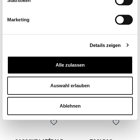
Statistiken
Marketing
KIT D'ENTRETIEN DU
UNIT GARAGE - SAC
CUIR
SUPPLÉMENTAIRE
SAHARA
CB13070
CB13005
Details zeigen
69,90 €*
De
209,95 €*
Alle zulassen
Auswahl erlauben
Ablehnen