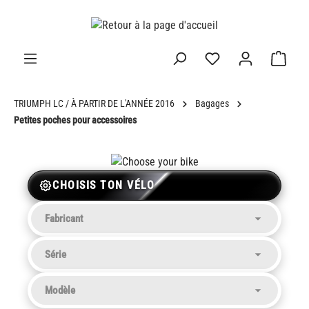
tenu principal
TRIUMPH LC / À PARTIR DE L'ANNÉE 2016
Bagages
Petites poches pour accessoires
CHOISIS TON VÉLO