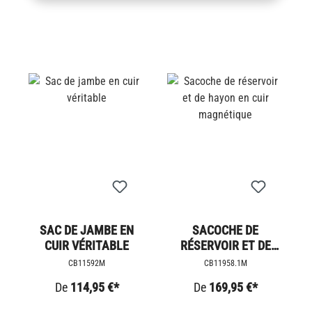
SAC DE JAMBE EN
SACOCHE DE
CUIR VÉRITABLE
RÉSERVOIR ET DE
HAYON EN CUIR
CB11592M
CB11958.1M
MAGNÉTIQUE
De
114,95 €*
De
169,95 €*