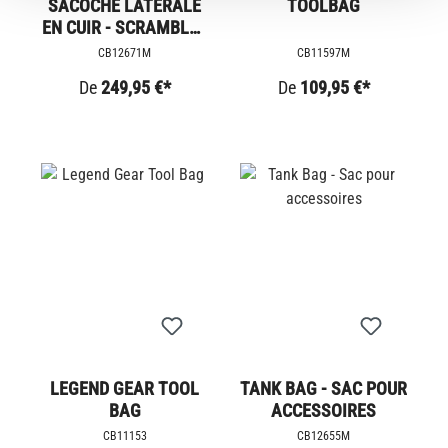
SACOCHE LATÉRALE
TOOLBAG
EN CUIR - SCRAMBLER
1200
CB12671M
CB11597M
De
249,95 €*
De
109,95 €*
LEGEND GEAR TOOL
TANK BAG - SAC POUR
BAG
ACCESSOIRES
CB11153
CB12655M