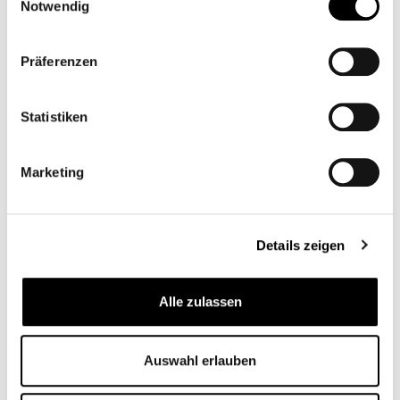
Notwendig
Präferenzen
Statistiken
Marketing
MOTOGADGET
MOTOSCOPE MINI
MOTOSCOPE TINY
CB00227M
CB00252
Details zeigen
De
275,00 €*
259,00 €*
Alle zulassen
Auswahl erlauben