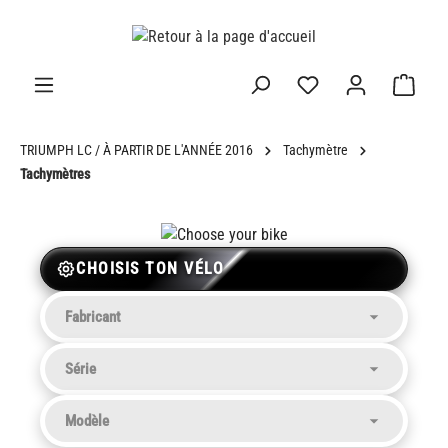
tenu principal
TRIUMPH LC / À PARTIR DE L'ANNÉE 2016
Tachymètre
Tachymètres
CHOISIS TON VÉLO