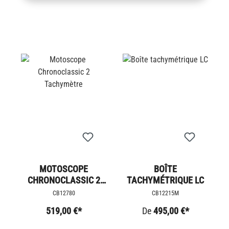
MOTOSCOPE
BOÎTE
CHRONOCLASSIC 2
TACHYMÉTRIQUE LC
TACHYMÈTRE
CB12780
CB12215M
519,00 €*
De
495,00 €*