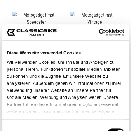
Diese Webseite verwendet Cookies
Wir verwenden Cookies, um Inhalte und Anzeigen zu
personalisieren, Funktionen für soziale Medien anbieten
zu können und die Zugriffe auf unsere Website zu
MOTOGADGET MST
MOTOGADGET MST
analysieren. Außerdem geben wir Informationen zu Ihrer
SPEEDSTER
VINTAGE
Verwendung unserer Website an unsere Partner für
CB00234M
CB00235
soziale Medien, Werbung und Analysen weiter. Unsere
De
275,00 €*
329,00 €*
Partner führen diese Informationen möglicherweise mit
weiteren Daten zusammen, die Sie ihnen bereitgestellt
haben oder die sie im Rahmen Ihrer Nutzung der Dienste
gesammelt haben.
Einwilligungsauswahl