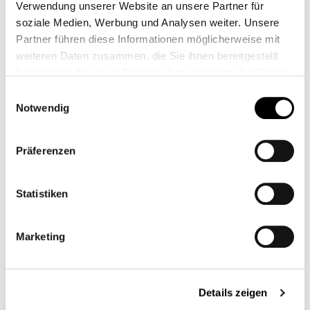
Verwendung unserer Website an unsere Partner für
soziale Medien, Werbung und Analysen weiter. Unsere
Partner führen diese Informationen möglicherweise mit
weiteren Daten zusammen, die Sie ihnen bereitgestellt
haben oder die sie im Rahmen Ihrer Nutzung der Dienste
POWERKIT THRUXTON
POWERKIT
gesammelt haben.
Einwilligungsauswahl
1200 STAGE 4
BONNEVILLE T120
Notwendig
STAGE 1
CB11291
CB11459
1 899,00 €*
849,00 €*
Präferenzen
Statistiken
Marketing
Details zeigen