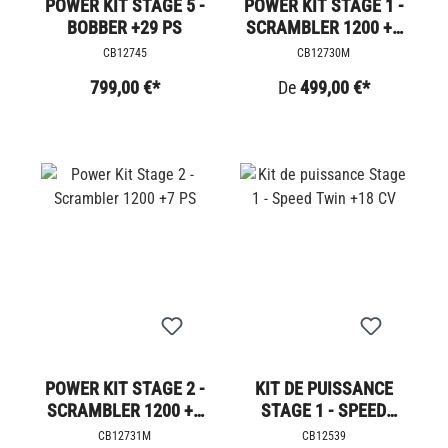
POWER KIT STAGE 5 -
POWER KIT STAGE 1 -
BOBBER +29 PS
SCRAMBLER 1200 +5
PS
CB12745
CB12730M
799,00 €*
De
499,00 €*
POWER KIT STAGE 2 -
KIT DE PUISSANCE
SCRAMBLER 1200 +7
STAGE 1 - SPEED
PS
TWIN +18 CV
CB12731M
CB12539