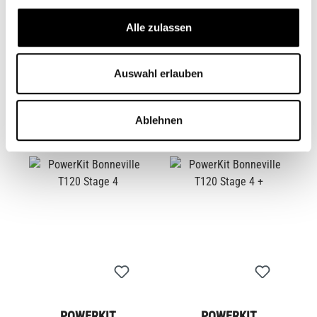
Alle zulassen
POWERKIT
POWERKIT
BONNEVILLE T120
BONNEVILLE T120
Auswahl erlauben
STAGE 2
STAGE 3
CB11460
CB11461
1 039,00 €*
1 699,00 €*
Ablehnen
POWERKIT
POWERKIT