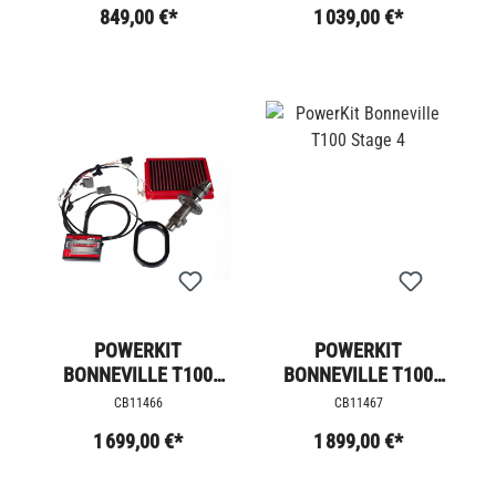
849,00 €*
1 039,00 €*
POWERKIT
POWERKIT
BONNEVILLE T100
BONNEVILLE T100
STAGE 3
STAGE 4
CB11466
CB11467
1 699,00 €*
1 899,00 €*