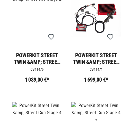
POWERKIT STREET
POWERKIT STREET
TWIN &AMP; STREET
TWIN &AMP; STREET
CUP STAGE 2
CUP STAGE 3
CB11470
CB11471
1 039,00 €*
1 699,00 €*