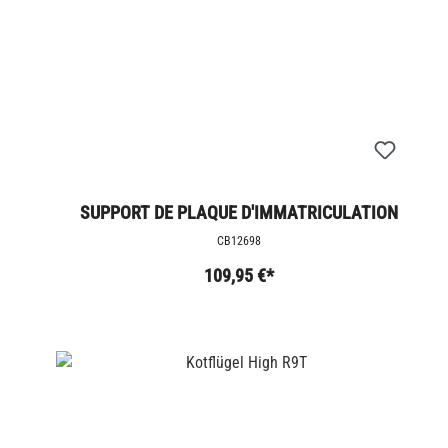
SUPPORT DE PLAQUE D'IMMATRICULATION
COURT - R12 NINET
CB12698
109,95 €*