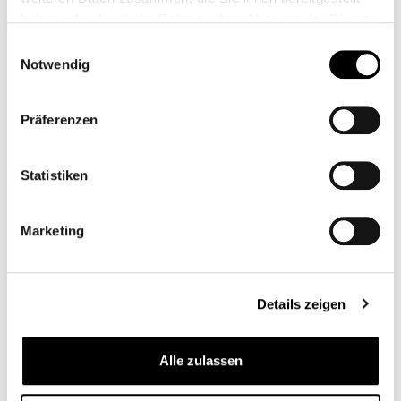
haben oder die sie im Rahmen Ihrer Nutzung der Dienste
gesammelt haben.
Einwilligungsauswahl
Notwendig
Präferenzen
Statistiken
Marketing
VIS DE BANC XXL
VIS DE BANQUETTE
COURTE
CB00389M
CB00390M
Details zeigen
De
30,95 €*
De
29,95 €*
Alle zulassen