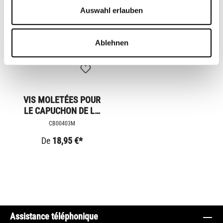
Auswahl erlauben
Ablehnen
VIS MOLETÉES POUR
LE CAPUCHON DE LA
BOSSE
CB00403M
De
18,95 €*
Assistance téléphonique