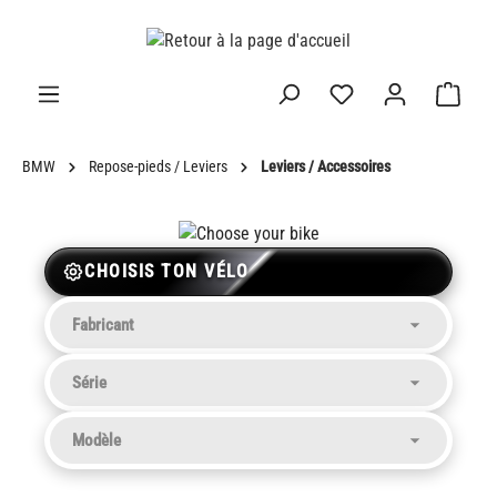
tenu principal
BMW
Repose-pieds / Leviers
Leviers / Accessoires
CHOISIS TON VÉLO