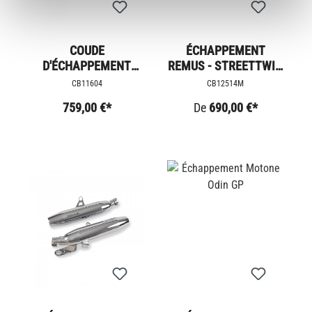
COUDE
ÉCHAPPEMENT
D'ÉCHAPPEMENT
REMUS - STREETTWIN
ARROW RACING
/ SPEEDTWIN 900
CB11604
CB12514M
THRUXTON / SPEED
759,00 €*
De
690,00 €*
TWIN