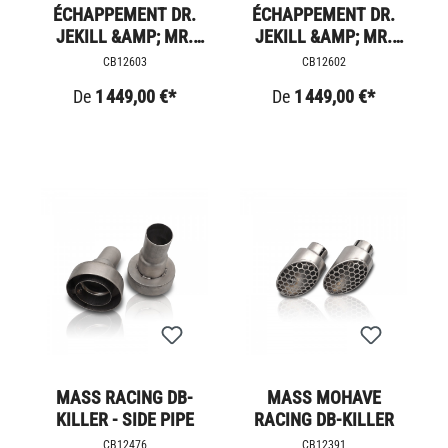
ÉCHAPPEMENT DR.
ÉCHAPPEMENT DR.
JEKILL &AMP; MR.
JEKILL &AMP; MR.
HYDE - SPEED TWIN
HYDE - THRUXTON
CB12603
CB12602
1200
1200
De
1 449,00 €*
De
1 449,00 €*
MASS RACING DB-
MASS MOHAVE
KILLER - SIDE PIPE
RACING DB-KILLER
CB12476
CB12391