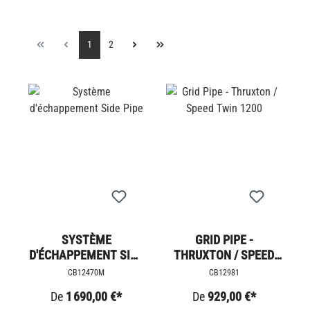
1
2
SYSTÈME
GRID PIPE -
D'ÉCHAPPEMENT SIDE
THRUXTON / SPEED
PIPE
TWIN 1200
CB12470M
CB12981
De
1 690,00 €*
De
929,00 €*