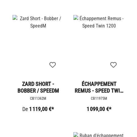
ZARD SHORT -
ÉCHAPPEMENT
BOBBER / SPEEDM
REMUS - SPEED TWIN
1200
CB11362M
CB11975M
De
1 119,00 €*
1 099,00 €*