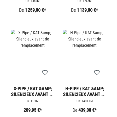
STREET SCRAMBLER
STREET SCRAMBLER
CB11360M
CB11747M
De
1 259,00 €*
De
1 139,00 €*
X-PIPE / KAT &AMP;
H-PIPE / KAT &AMP;
SILENCIEUX AVANT DE
SILENCIEUX AVANT DE
REMPLACEMENT
REMPLACEMENT
CB11302
CB11480.1M
209,95 €*
De
439,00 €*