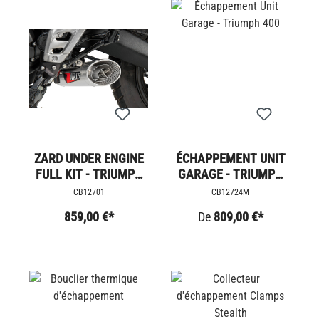
ZARD UNDER ENGINE
ÉCHAPPEMENT UNIT
FULL KIT - TRIUMPH
GARAGE - TRIUMPH
400
400
CB12701
CB12724M
859,00 €*
De
809,00 €*