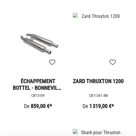
ÉCHAPPEMENT
ZARD THRUXTON 1200
BOTTEL - BONNEVILLE
T120 / T100
CB13109
CB11361.4M
De
859,00 €*
De
1 319,00 €*