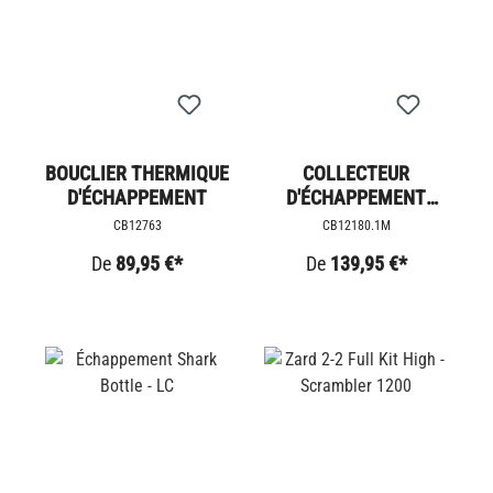
BOUCLIER THERMIQUE
COLLECTEUR
D'ÉCHAPPEMENT
D'ÉCHAPPEMENT
CLAMPS STEALTH
CB12763
CB12180.1M
De
89,95 €*
De
139,95 €*