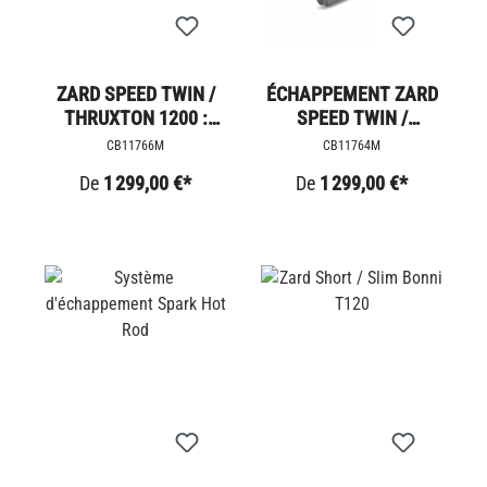
ZARD SPEED TWIN /
ÉCHAPPEMENT ZARD
THRUXTON 1200 :
SPEED TWIN /
SYSTÈME
THRUXTON 1200 GP
CB11766M
CB11764M
D'ÉCHAPPEMENT
De
1 299,00 €*
De
1 299,00 €*
COMPLET 2-1