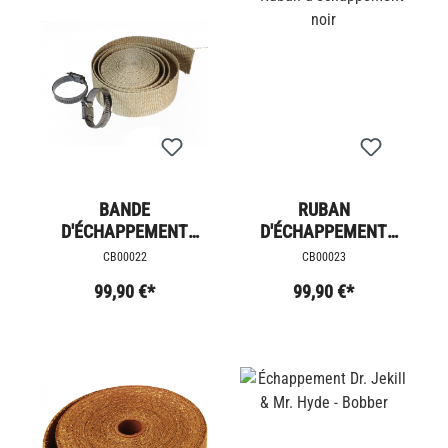
BANDE
RUBAN
D'ÉCHAPPEMENT
D'ÉCHAPPEMENT
CRÈME
NOIR
CB00022
CB00023
99,90 €*
99,90 €*