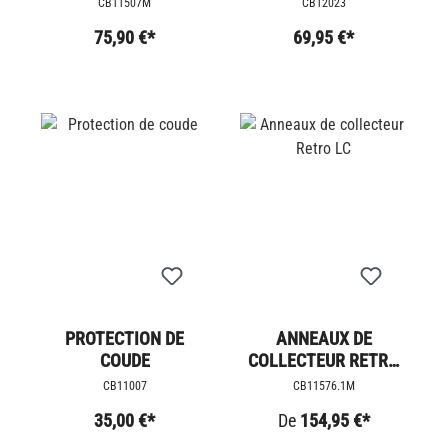
CB11507M
CB12023
75,90 €*
69,95 €*
PROTECTION DE
ANNEAUX DE
COUDE
COLLECTEUR RETRO
LC
CB11007
CB11576.1M
35,00 €*
De
154,95 €*