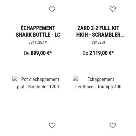
ÉCHAPPEMENT
ZARD 2-2 FULL KIT
SHARK BOTTLE - LC
HIGH - SCRAMBLER
1200
CB11525.1M
CB12858
De
899,00 €*
De
2 119,00 €*