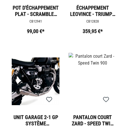
POT D'ÉCHAPPEMENT
ÉCHAPPEMENT
PLAT - SCRAMBLER
LEOVINCE - TRIUMPH
1200
400
CB12941
CB12828
99,00 €*
359,95 €*
UNIT GARAGE 2-1 GP
PANTALON COURT
SYSTÈME
ZARD - SPEED TWIN