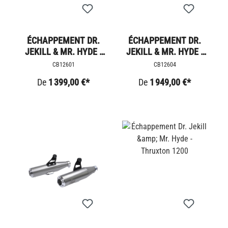
ÉCHAPPEMENT DR.
ÉCHAPPEMENT DR.
JEKILL & MR. HYDE -
JEKILL & MR. HYDE -
SPEEDM.
BONNEVILLE T120
CB12601
CB12604
De
1 399,00 €*
De
1 949,00 €*