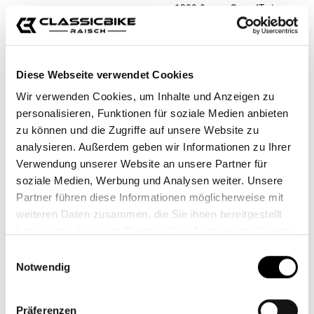
Diese Webseite verwendet Cookies
Wir verwenden Cookies, um Inhalte und Anzeigen zu
personalisieren, Funktionen für soziale Medien anbieten
zu können und die Zugriffe auf unsere Website zu
IXIL IRONHEAD
SHARK POUR
analysieren. Außerdem geben wir Informationen zu Ihrer
THRUXTON 1200 /
THRUXTON 1200
Verwendung unserer Website an unsere Partner für
SPEED TWIN
&AMP; SPEEDTWIN
CB11149M
CB11055M
soziale Medien, Werbung und Analysen weiter. Unsere
Partner führen diese Informationen möglicherweise mit
De
679,00 €*
539,00 €*
weiteren Daten zusammen, die Sie ihnen bereitgestellt
haben oder die sie im Rahmen Ihrer Nutzung der Dienste
gesammelt haben.
Einwilligungsauswahl
Notwendig
Präferenzen