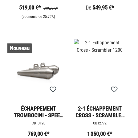
INOXYDABLE
519,00 €*
De
549,95 €*
699,00 €*
(économie de 25.75%)
Nouveau
ÉCHAPPEMENT
2-1 ÉCHAPPEMENT
TROMBOCINI - SPEED
CROSS - SCRAMBLER
TWIN 1200
1200
CB13120
CB12772
769,00 €*
1 350,00 €*