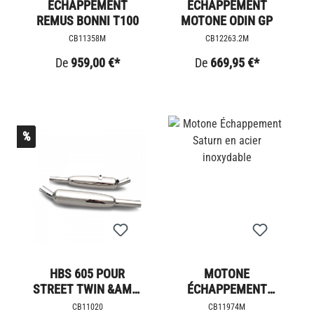
ÉCHAPPEMENT
ÉCHAPPEMENT
REMUS BONNI T100
MOTONE ODIN GP
CB11358M
CB12263.2M
De
959,00 €*
De
669,95 €*
%
HBS 605 POUR
MOTONE
STREET TWIN &AMP;
ÉCHAPPEMENT
CUP
SATURN EN ACIER
CB11020
CB11974M