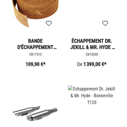
BANDE
ÉCHAPPEMENT DR.
D'ÉCHAPPEMENT
JEKILL & MR. HYDE -
CUIVRE
BOBBER
CB11515
CB12600
109,90 €*
De
1 399,00 €*