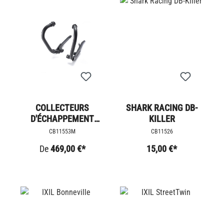
COLLECTEURS
SHARK RACING DB-
D'ÉCHAPPEMENT
KILLER
POUR BOBBER &AMP;
CB11553M
CB11526
SPEEDMASTER
De
469,00 €*
15,00 €*