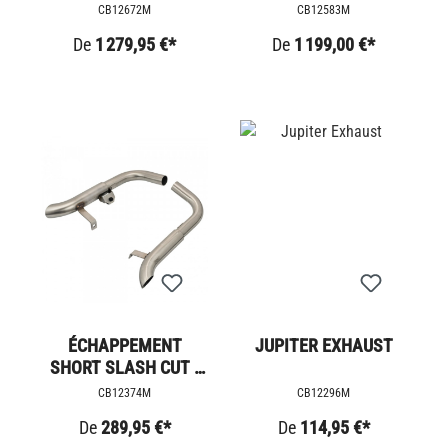
D'ÉCHAPPEMENT -
900
CB12672M
CB12583M
SCRAMBLER 1200
De
1 279,95 €*
De
1 199,00 €*
ÉCHAPPEMENT
JUPITER EXHAUST
SHORT SLASH CUT -
BOBBER / SPEEDM
CB12374M
CB12296M
De
289,95 €*
De
114,95 €*