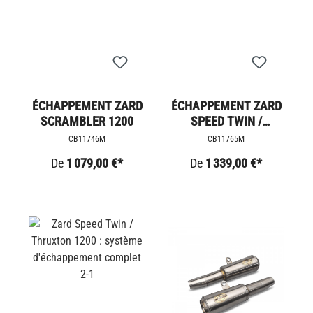
ÉCHAPPEMENT ZARD
ÉCHAPPEMENT ZARD
SCRAMBLER 1200
SPEED TWIN /
THRUXTON 1200
CB11746M
CB11765M
CONICIAL
De
1 079,00 €*
De
1 339,00 €*