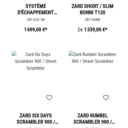
SYSTÈME
ZARD SHORT / SLIM
D'ÉCHAPPEMENT
BONNI T120
SPARK HOT ROD
CB11652.1M
CB11368M
1 699,00 €*
De
1 339,00 €*
ZARD SIX DAYS
ZARD RUMBEL
SCRAMBLER 900 /
SCRAMBLER 900 /