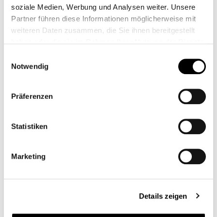
soziale Medien, Werbung und Analysen weiter. Unsere
Partner führen diese Informationen möglicherweise mit
weiteren Daten zusammen, die Sie ihnen bereitgestellt
haben oder die sie im Rahmen Ihrer Nutzung der Dienste
gesammelt haben.
Einwilligungsauswahl
Notwendig
Präferenzen
Statistiken
Marketing
GRILLE DE LAMPE
ALCATRAZ AC
CB12184.1M
Details zeigen
De
109,00 €*