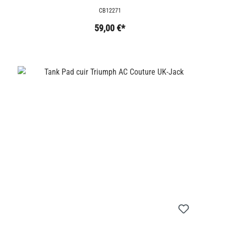
ALUMINIUM
CB12271
59,00 €*