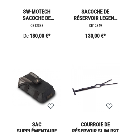
SW-MOTECH
SACOCHE DE
SACOCHE DE
RÉSERVOIR LEGEND
RÉSERVOIR PRO
GEAR LT3
CB12838
CB12849
De
130,00 €*
130,00 €*
SAC
COURROIE DE
SUPPLÉMENTAIRE
RÉSERVOIR SLIM R9T