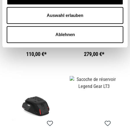
Auswahl erlauben
SACOCHE DE
BOUCHON DE
Ablehnen
RÉSERVOIR
RÉSERVOIR LOCK
MAGNÉTIQUE 5,5 L.
BMW
CB10996M
CB13071
110,00 €*
279,00 €*