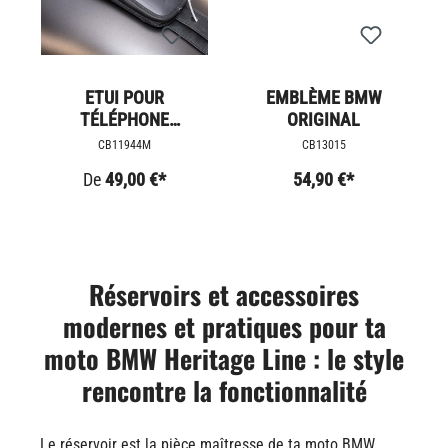
ETUI POUR
EMBLÈME BMW
TÉLÉPHONE
ORIGINAL
PORTABLE POUR
CB11944M
CB13015
SANGLE DE
De
49,00 €*
54,90 €*
RÉSERVOIR SLIM
Réservoirs et accessoires
modernes et pratiques pour ta
moto BMW Heritage Line : le style
rencontre la fonctionnalité
Le réservoir est la pièce maîtresse de ta moto BMW