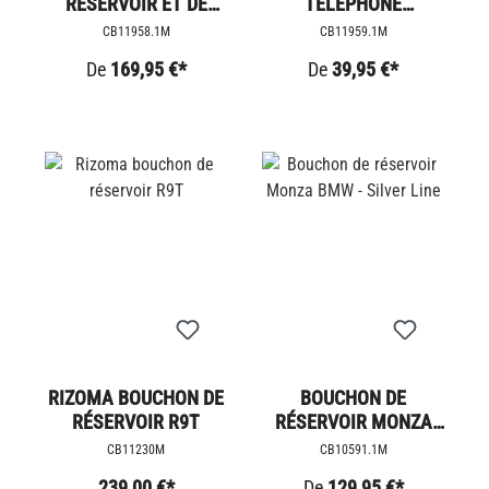
RÉSERVOIR ET DE
TÉLÉPHONE
HAYON EN CUIR
PORTABLE
CB11958.1M
CB11959.1M
MAGNÉTIQUE
MAGNÉTIQUE
De
169,95 €*
De
39,95 €*
RIZOMA BOUCHON DE
BOUCHON DE
RÉSERVOIR R9T
RÉSERVOIR MONZA
BMW - SILVER LINE
CB11230M
CB10591.1M
239,00 €*
De
129,95 €*