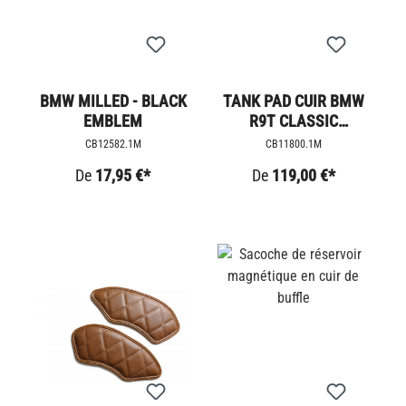
BMW MILLED - BLACK
TANK PAD CUIR BMW
EMBLEM
R9T CLASSIC
COUTURE
CB12582.1M
CB11800.1M
De
17,95 €*
De
119,00 €*