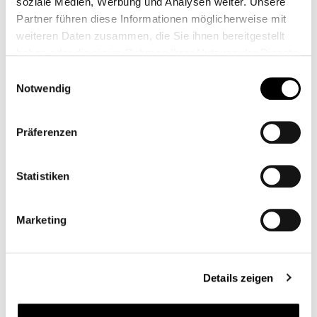
soziale Medien, Werbung und Analysen weiter. Unsere
Partner führen diese Informationen möglicherweise mit
weiteren Daten zusammen, die Sie ihnen bereitgestellt
haben oder die sie im Rahmen Ihrer Nutzung der Dienste
gesammelt haben.
Einwilligungsauswahl
Notwendig
Präferenzen
Statistiken
ROBINET D'ESSENCE
Marketing
CB00366
299,00 €*
Details zeigen