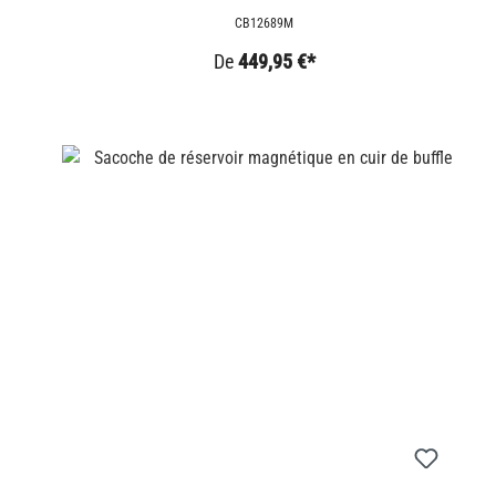
CANVAS
CB12689M
De
449,95 €*