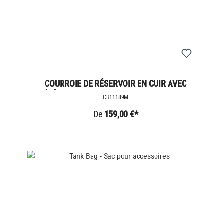
COURROIE DE RÉSERVOIR EN CUIR AVEC
TÉLÉPHONE PORTABLE EN MARRON &AMP;
CB11189M
ANTHRACITE LC
De
159,00 €*