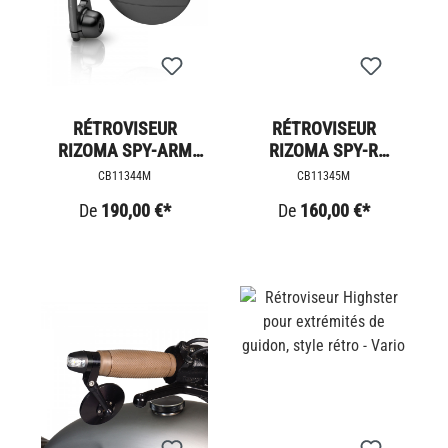
RÉTROVISEUR
RÉTROVISEUR
RIZOMA SPY-ARM
RIZOMA SPY-R
TRIUMPH AC
TRIUMPH AC
CB11344M
CB11345M
De
190,00 €*
De
160,00 €*