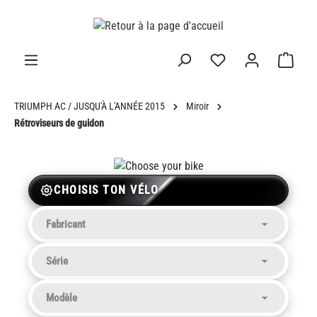
tenu principal
TRIUMPH AC / JUSQU'À L'ANNÉE 2015
Miroir
Rétroviseurs de guidon
CHOISIS TON VÉLO