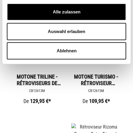
Alle zulassen
Auswahl erlauben
Ablehnen
MOTONE TRILINE -
MOTONE TURISMO -
RÉTROVISEURS DE
RÉTROVISEUR
GUIDON
D'EXTRÉMITÉ DE
CB12613M
CB12615M
GUIDON
De
129,95 €*
De
109,95 €*