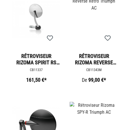
RÉTROVISEUR
RÉTROVISEUR
RIZOMA SPIRIT RS
RIZOMA REVERSE
TRIUMPH
RETRO TRIUMPH AC
CB11337
CB11343M
161,50 €*
De
99,00 €*