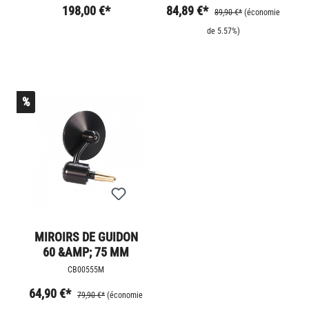
198,00 €*
84,89 €*
89,90 €*
(économie
de 5.57%)
%
MIROIRS DE GUIDON
60 &AMP; 75 MM
CB00555M
64,90 €*
79,90 €*
(économie