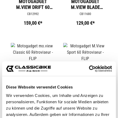
MOTOGADGET
MOTOGADGET
M.VIEW DRIFT 60
M.VIEW BLADE
RÉTROVISEUR - FLIP
MIROIR - FLIP
CB12992
CB11680
159,00 €*
129,00 €*
Diese Webseite verwendet Cookies
Wir verwenden Cookies, um Inhalte und Anzeigen zu
MOTOGADGET
MOTOGADGET
personalisieren, Funktionen für soziale Medien anbieten
MO.VIEW CLASSIC 60
M.VIEW SPORT 60
zu können und die Zugriffe auf unsere Website zu
RÉTROVISEUR - FLIP
RÉTROVISEUR - FLIP
analysieren. Außerdem geben wir Informationen zu Ihrer
CB12443
CB12444