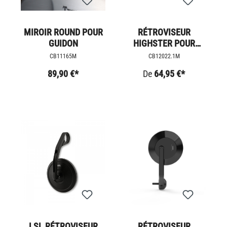
MIROIR ROUND POUR
RÉTROVISEUR
GUIDON
HIGHSTER POUR
EXTRÉMITÉS DE
CB11165M
CB12022.1M
GUIDON, STYLE
89,90 €*
De
64,95 €*
RÉTRO - VARIO
LSL RÉTROVISEUR
RÉTROVISEUR