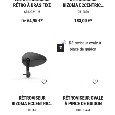
RÉTRO À BRAS FIXE
RIZOMA ECCENTRICO
TRIUMPH LC
CB12024.1M
CB12870
De
64,95 €*
183,00 €*
%
RÉTROVISEUR
RÉTROVISEUR OVALE
RIZOMA ECCENTRICO
À PINCE DE GUIDON
TRIUMPH LC
CB12871
CB11164M