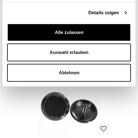
Details zeigen
FIXATION DE TABLEAU DE BORD SANS
Alle zulassen
FILETAGE DE RÉTROVISEUR BMW
MILLED
CB12102M
Auswahl erlauben
De
38,95 €*
Ablehnen