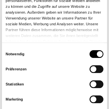
personalisieren, Funktionen für soziale Medien anbieten
zu können und die Zugriffe auf unsere Website zu
analysieren. Außerdem geben wir Informationen zu Ihrer
Verwendung unserer Website an unsere Partner für
soziale Medien, Werbung und Analysen weiter. Unsere
Partner führen diese Informationen möglicherweise mit
MOTOGADGET ADAPTATEUR DE BARRE
weiteren Daten zusammen, die Sie ihnen bereitgestellt
M.VIEW + CLIGNOTANTS À DISQUE
haben oder die sie im Rahmen Ihrer Nutzung der Dienste
BMW
gesammelt haben.
CB11864
Einwilligungsauswahl
Notwendig
59,00 €*
Präferenzen
Statistiken
Marketing