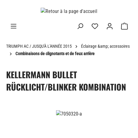
tenu principal
TRIUMPH AC / JUSQU'À L'ANNÉE 2015
Éclairage &amp; accessoires
Combinaisons de clignotants et de feux arrière
KELLERMANN BULLET
RÜCKLICHT/BLINKER KOMBINATION
Ignorer la galerie d'images