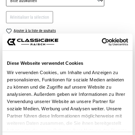
Réinitialiser la sélection
Ajouter à la liste de souhaits
numéro d'article:
CT127A
Shop-Numéro :
CB11355M
Diese Webseite verwendet Cookies
Description
Wir verwenden Cookies, um Inhalte und Anzeigen zu
Réservoir de liquide de frein Rizoma NEXT AVEC ABE.
personalisieren, Funktionen für soziale Medien anbieten
Fabriqué en aluminium billette de très haute qualité avec un
zu können und die Zugriffe auf unsere Website zu
insert en…
Plus
analysieren. Außerdem geben wir Informationen zu Ihrer
Verwendung unserer Website an unsere Partner für
Convient pour
soziale Medien, Werbung und Analysen weiter. Unsere
Questions sur l'article
Partner führen diese Informationen möglicherweise mit
weiteren Daten zusammen, die Sie ihnen bereitgestellt
haben oder die sie im Rahmen Ihrer Nutzung der Dienste