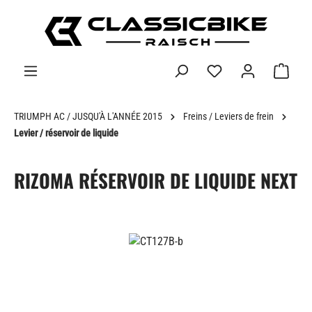
tenu principal
TRIUMPH AC / JUSQU'À L'ANNÉE 2015
Freins / Leviers de frein
Levier / réservoir de liquide
RIZOMA RÉSERVOIR DE LIQUIDE NEXT
Ignorer la galerie d'images