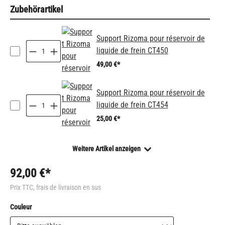
Zubehörartikel
Support Rizoma pour réservoir de
liquide de frein CT450
49,00 €*
Support Rizoma pour réservoir de
liquide de frein CT454
25,00 €*
Weitere Artikel anzeigen
92,00 €*
Prix TTC, frais de livraison en sus
Sélectionnez
Couleur