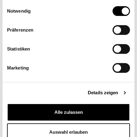
gesammelt haben.
Einwilligungsauswahl
Notwendig
Zubehörartikel
Präferenzen
Statistiken
Marketing
Details zeigen
Alle zulassen
SUPPORT RIZOMA POUR RÉSERVOIR DE
LIQUIDE DE FREIN CT450
CB11350
Auswahl erlauben