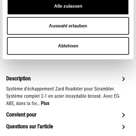
Alle zulassen
Auswahl erlauben
Réinitialiser la sélection
Ajouter à la liste de souhaits
Ablehnen
numéro d'article:
ZTPH034SKA-O
Shop-Numéro :
CB00015M
Description
Système d'échappement Zard Roadster pour Scrambler.
Système complet 2-1 en acier inoxydable brossé. Avec EG-
ABE, dans la for…
Plus
Convient pour
Questions sur l'article