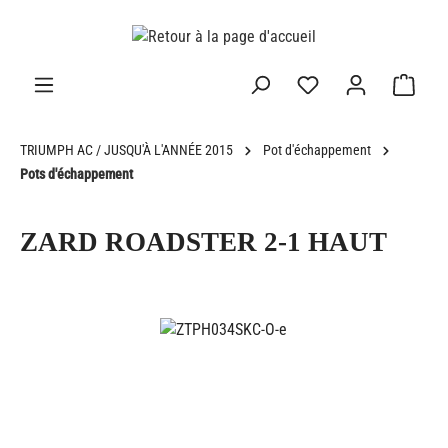
tenu principal
TRIUMPH AC / JUSQU'À L'ANNÉE 2015
Pot d'échappement
Pots d'échappement
ZARD ROADSTER 2-1 HAUT
Ignorer la galerie d'images